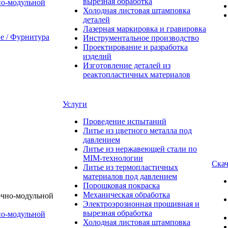
вырезная обработка
о-модульной
Холодная листовая штамповка
деталей
Лазерная маркировка и гравировка
 / Фурнитура
Инструментальное производство
Проектирование и разработка
изделий
Изготовление деталей из
реактопластичных материалов
Услуги
Проведение испытаний
Литье из цветного металла под
давлением
Литье из нержавеющей стали по
MIM-технологии
Скач
Литье из термопластичных
материалов под давлением
Порошковая покраска
Механическая обработка
Электроэрозионная прошивная и
вырезная обработка
о-модульной
Холодная листовая штамповка