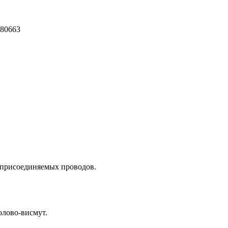
280663
 присоединяемых проводов.
олово-висмут.