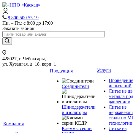
8 800 500 55 19
Пн. – Пт.: с 8:00 до 17:00
Заказать звонок
428027, г. Чебоксары,
ул. Хузангая, д. 18, корп. 1
Услуги
Продукция
Проведени
испытаний
Соединители
Литье из ц
металла по
давлением
Шинодержатели
Литье из
и изоляторы
нержавеющ
стали по M
технологии
Компания
Клеммы серии
Литье из