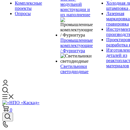
Комплексные
Холодная л
модульной
проекты
штамповка 
конструкции и
Опросы
Лазерная
их наполнение
маркировка
гравировка
Инструмент
производст
Проектиров
Промышленные
разработка 
комплектующие
Изготовлен
/ Фурнитура
деталей из
реактоплас
материалов
Светильники
светодиодные
0