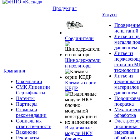
Продукция
Услуги
Проведени
испытаний
Литье из ц
Соединители
металла по
давлением
Литье из
нержавеющ
Шинодержатели
стали по M
и изоляторы
технологии
Компания
Литье из
О компании
термопласт
Клеммы серии
СМК Лицензии
материалов
КЕДР
Сертификаты
давлением
Патенты
Порошкова
Партнеры
покраска
Отзывы и
Механическ
рекомендации
обработка
Социальная
Электроэро
ответственность
прошивная 
Выдвижные
Вакансии
вырезная
модули НКУ
Реквизиты
обработка
блочно-