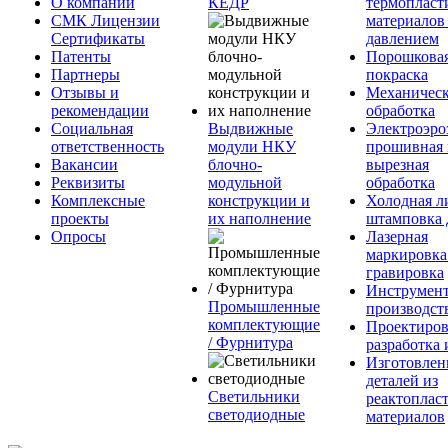
О компании
КЕДР
термопласт
СМК Лицензии
материалов
Сертификаты
давлением
Патенты
Порошкова
Партнеры
покраска
Отзывы и
Механическ
рекомендации
обработка
Социальная
Выдвижные
Электроэро
ответственность
модули НКУ
прошивная 
Вакансии
блочно-
вырезная
Реквизиты
модульной
обработка
Комплексные
конструкции и
Холодная л
проекты
их наполнение
штамповка 
Опросы
Лазерная
маркировка
гравировка
Инструмент
Промышленные
производст
комплектующие
Проектиров
/ Фурнитура
разработка 
Изготовлен
деталей из
Светильники
реактоплас
светодиодные
материалов