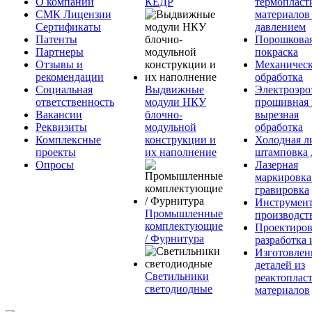
О компании
КЕДР
термопласт
СМК Лицензии
материалов
Сертификаты
давлением
Патенты
Порошкова
Партнеры
покраска
Отзывы и
Механическ
рекомендации
обработка
Социальная
Выдвижные
Электроэро
ответственность
модули НКУ
прошивная 
Вакансии
блочно-
вырезная
Реквизиты
модульной
обработка
Комплексные
конструкции и
Холодная л
проекты
их наполнение
штамповка 
Опросы
Лазерная
маркировка
гравировка
Инструмент
Промышленные
производст
комплектующие
Проектиров
/ Фурнитура
разработка 
Изготовлен
деталей из
Светильники
реактоплас
светодиодные
материалов