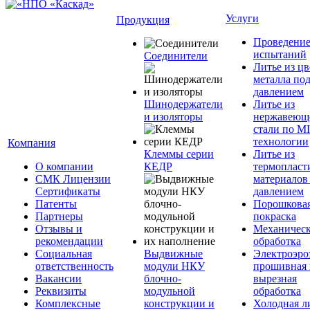
Услуги
Продукция
Проведени
испытаний
Соединители
Литье из ц
металла по
давлением
Шинодержатели
Литье из
и изоляторы
нержавеющ
стали по M
технологии
Компания
Клеммы серии
Литье из
О компании
КЕДР
термопласт
СМК Лицензии
материалов
Сертификаты
давлением
Патенты
Порошкова
Партнеры
покраска
Отзывы и
Механическ
рекомендации
обработка
Социальная
Выдвижные
Электроэро
ответственность
модули НКУ
прошивная 
Вакансии
блочно-
вырезная
Реквизиты
модульной
обработка
Комплексные
конструкции и
Холодная л