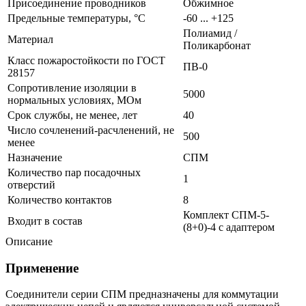
Присоединение проводников
Обжимное
Предельные температуры, °C
-60 ... +125
Полиамид /
Материал
Поликарбонат
Класс пожаростойкости по ГОСТ
ПВ-0
28157
Сопротивление изоляции в
5000
нормальных условиях, МОм
Срок службы, не менее, лет
40
Число сочленений-расчленений, не
500
менее
Назначение
СПМ
Количество пар посадочных
1
отверстий
Количество контактов
8
Комплект СПМ-5-
Входит в состав
(8+0)-4 с адаптером
Описание
Применение
Соединители серии СПМ предназначены для коммутации