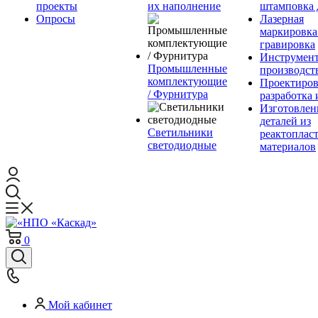
проекты
их наполнение
штамповка 
Опросы
Лазерная
маркировка
гравировка
Инструмент
Промышленные
производст
комплектующие
Проектиров
/ Фурнитура
разработка 
Изготовлен
деталей из
Светильники
реактоплас
светодиодные
материалов
0
Мой кабинет