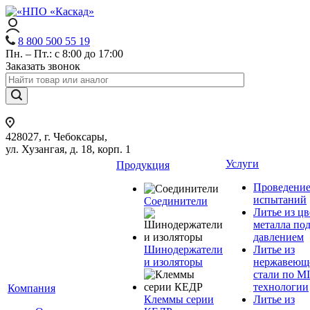
8 800 500 55 19
Пн. – Пт.: с 8:00 до 17:00
Заказать звонок
428027, г. Чебоксары,
ул. Хузангая, д. 18, корп. 1
Услуги
Продукция
Проведени
испытаний
Соединители
Литье из ц
металла по
давлением
Шинодержатели
Литье из
и изоляторы
нержавеющ
стали по M
технологии
Компания
Клеммы серии
Литье из