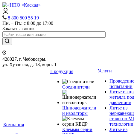
8 800 500 55 19
Пн. – Пт.: с 8:00 до 17:00
Заказать звонок
428027, г. Чебоксары,
ул. Хузангая, д. 18, корп. 1
Услуги
Продукция
Проведени
испытаний
Соединители
Литье из ц
металла по
давлением
Шинодержатели
Литье из
и изоляторы
нержавеющ
стали по M
технологии
Компания
Клеммы серии
Литье из