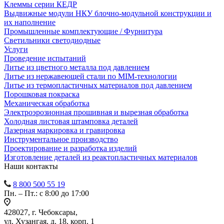
Клеммы серии КЕДР
Выдвижные модули НКУ блочно-модульной конструкции и
их наполнение
Промышленные комплектующие / Фурнитура
Светильники светодиодные
Услуги
Проведение испытаний
Литье из цветного металла под давлением
Литье из нержавеющей стали по MIM-технологии
Литье из термопластичных материалов под давлением
Порошковая покраска
Механическая обработка
Электроэрозионная прошивная и вырезная обработка
Холодная листовая штамповка деталей
Лазерная маркировка и гравировка
Инструментальное производство
Проектирование и разработка изделий
Изготовление деталей из реактопластичных материалов
Наши контакты
8 800 500 55 19
Пн. – Пт.: с 8:00 до 17:00
428027, г. Чебоксары,
ул. Хузангая, д. 18, корп. 1