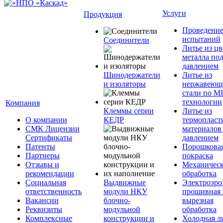
Услуги
Продукция
Проведени
испытаний
Соединители
Литье из ц
металла по
давлением
Шинодержатели
Литье из
и изоляторы
нержавеющ
стали по M
технологии
Компания
Клеммы серии
Литье из
О компании
КЕДР
термопласт
СМК Лицензии
материалов
Сертификаты
давлением
Патенты
Порошкова
Партнеры
покраска
Отзывы и
Механическ
рекомендации
обработка
Социальная
Выдвижные
Электроэро
ответственность
модули НКУ
прошивная 
Вакансии
блочно-
вырезная
Реквизиты
модульной
обработка
Комплексные
конструкции и
Холодная л