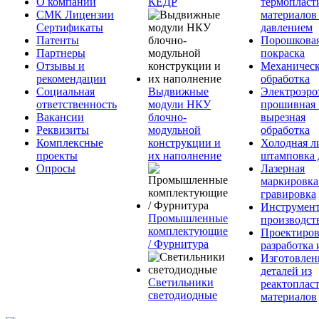
О компании
КЕДР
термопласт
СМК Лицензии
материалов
Сертификаты
давлением
Патенты
Порошкова
Партнеры
покраска
Отзывы и
Механическ
рекомендации
обработка
Социальная
Выдвижные
Электроэро
ответственность
модули НКУ
прошивная 
Вакансии
блочно-
вырезная
Реквизиты
модульной
обработка
Комплексные
конструкции и
Холодная л
проекты
их наполнение
штамповка 
Опросы
Лазерная
маркировка
гравировка
Инструмент
Промышленные
производст
комплектующие
Проектиров
/ Фурнитура
разработка 
Изготовлен
деталей из
Светильники
реактоплас
светодиодные
материалов