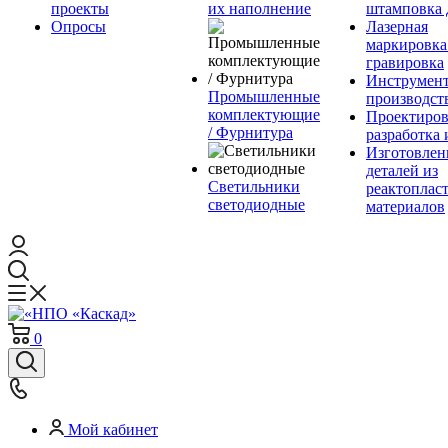
проекты
их наполнение
штамповка 
Опросы
Лазерная
маркировка
гравировка
Инструмент
Промышленные
производст
комплектующие
Проектиров
/ Фурнитура
разработка 
Изготовлен
деталей из
Светильники
реактоплас
светодиодные
материалов
0
Мой кабинет