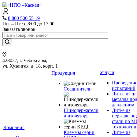
8 800 500 55 19
Пн. – Пт.: с 8:00 до 17:00
Заказать звонок
428027, г. Чебоксары,
ул. Хузангая, д. 18, корп. 1
Услуги
Продукция
Проведени
испытаний
Соединители
Литье из ц
металла по
давлением
Шинодержатели
Литье из
и изоляторы
нержавеющ
стали по M
технологии
Компания
Клеммы серии
Литье из