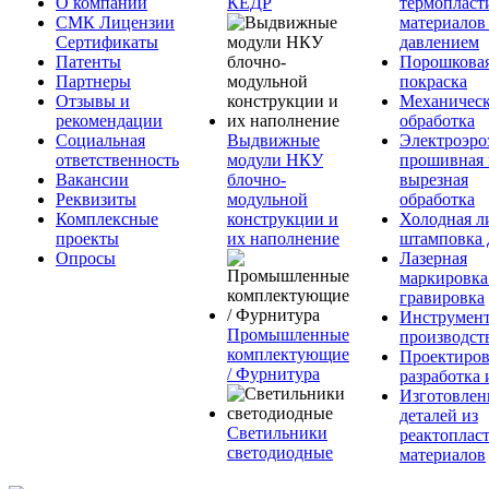
О компании
КЕДР
термопласт
СМК Лицензии
материалов
Сертификаты
давлением
Патенты
Порошкова
Партнеры
покраска
Отзывы и
Механическ
рекомендации
обработка
Социальная
Выдвижные
Электроэро
ответственность
модули НКУ
прошивная 
Вакансии
блочно-
вырезная
Реквизиты
модульной
обработка
Комплексные
конструкции и
Холодная л
проекты
их наполнение
штамповка 
Опросы
Лазерная
маркировка
гравировка
Инструмент
Промышленные
производст
комплектующие
Проектиров
/ Фурнитура
разработка 
Изготовлен
деталей из
Светильники
реактоплас
светодиодные
материалов