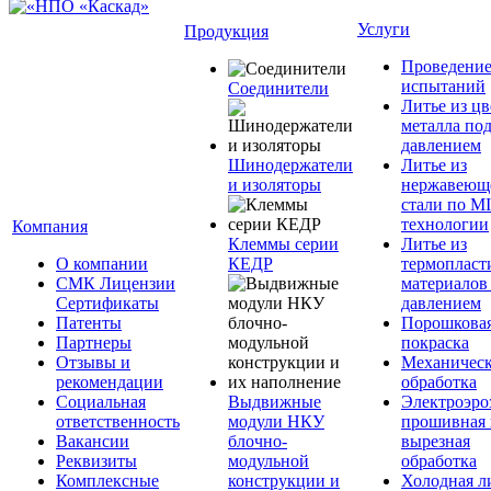
Услуги
Продукция
Проведени
испытаний
Соединители
Литье из ц
металла по
давлением
Шинодержатели
Литье из
и изоляторы
нержавеющ
стали по M
технологии
Компания
Клеммы серии
Литье из
О компании
КЕДР
термопласт
СМК Лицензии
материалов
Сертификаты
давлением
Патенты
Порошкова
Партнеры
покраска
Отзывы и
Механическ
рекомендации
обработка
Социальная
Выдвижные
Электроэро
ответственность
модули НКУ
прошивная 
Вакансии
блочно-
вырезная
Реквизиты
модульной
обработка
Комплексные
конструкции и
Холодная л