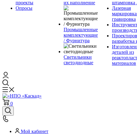
проекты
их наполнение
штамповка 
Опросы
Лазерная
маркировка
гравировка
Инструмент
Промышленные
производст
комплектующие
Проектиров
/ Фурнитура
разработка 
Изготовлен
деталей из
Светильники
реактоплас
светодиодные
материалов
0
Мой кабинет