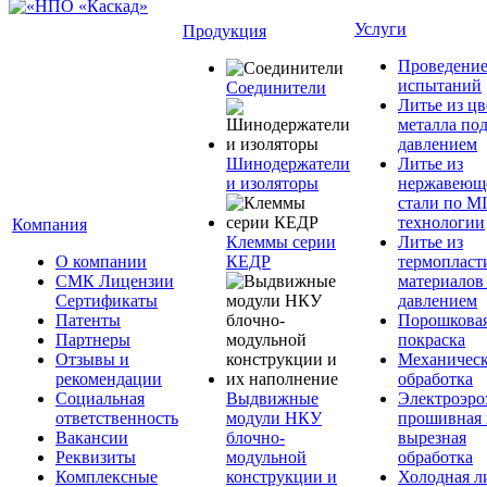
Услуги
Продукция
Проведени
испытаний
Соединители
Литье из ц
металла по
давлением
Шинодержатели
Литье из
и изоляторы
нержавеющ
стали по M
технологии
Компания
Клеммы серии
Литье из
О компании
КЕДР
термопласт
СМК Лицензии
материалов
Сертификаты
давлением
Патенты
Порошкова
Партнеры
покраска
Отзывы и
Механическ
рекомендации
обработка
Социальная
Выдвижные
Электроэро
ответственность
модули НКУ
прошивная 
Вакансии
блочно-
вырезная
Реквизиты
модульной
обработка
Комплексные
конструкции и
Холодная л