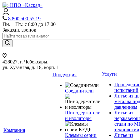
8 800 500 55 19
Пн. – Пт.: с 8:00 до 17:00
Заказать звонок
428027, г. Чебоксары,
ул. Хузангая, д. 18, корп. 1
Услуги
Продукция
Проведени
испытаний
Соединители
Литье из ц
металла по
давлением
Шинодержатели
Литье из
и изоляторы
нержавеющ
стали по M
технологии
Компания
Клеммы серии
Литье из