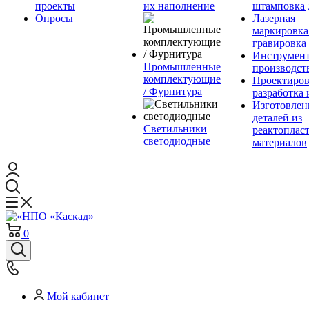
проекты
их наполнение
штамповка 
Опросы
Лазерная
маркировка
гравировка
Инструмент
Промышленные
производст
комплектующие
Проектиров
/ Фурнитура
разработка 
Изготовлен
деталей из
Светильники
реактоплас
светодиодные
материалов
0
Мой кабинет