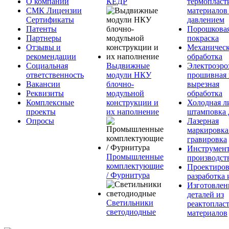
О компании
КЕДР
термопласт
СМК Лицензии
материалов
Сертификаты
давлением
Патенты
Порошкова
Партнеры
покраска
Отзывы и
Механическ
рекомендации
обработка
Социальная
Выдвижные
Электроэро
ответственность
модули НКУ
прошивная 
Вакансии
блочно-
вырезная
Реквизиты
модульной
обработка
Комплексные
конструкции и
Холодная л
проекты
их наполнение
штамповка 
Опросы
Лазерная
маркировка
гравировка
Инструмент
Промышленные
производст
комплектующие
Проектиров
/ Фурнитура
разработка 
Изготовлен
деталей из
Светильники
реактоплас
светодиодные
материалов