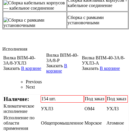
Сборка кабельных корпусов -
кабельное соединение
Сборка с рамками
установочными
Исполнения
Вилка ВПМ-40-
Вилка ВПМ-40-
Вилка ВПМ-40-3А/8-
3А/8-Р
3А/8-УХЛ3
УХЛ3-А
Заказать
В
Заказать
В корзине
Заказать
В корзине
корзине
Previous
Next
Наличие:
154 шт.
Под заказ
Под заказ
Климатическое
УХЛ3
ОМ4
УХЛ3
исполнение
Исполнение по
области
Общепромышленное
Морское
Атомное
применения