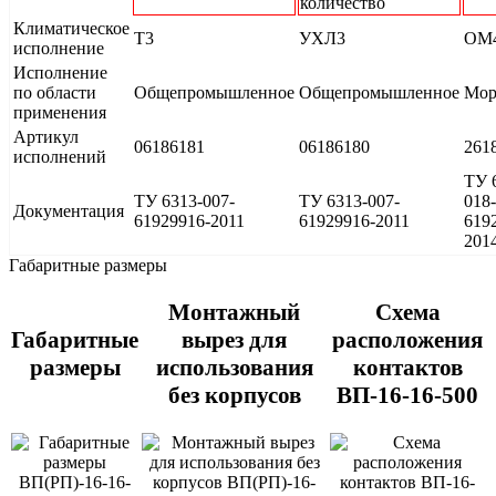
количество
Климатическое
Т3
УХЛ3
ОМ
исполнение
Исполнение
по области
Общепромышленное
Общепромышленное
Мор
применения
Артикул
06186181
06186180
261
исполнений
ТУ 
ТУ 6313-007-
ТУ 6313-007-
018-
Документация
61929916-2011
61929916-2011
619
201
Габаритные размеры
Монтажный
Схема
Габаритные
вырез для
расположения
размеры
использования
контактов
без корпусов
ВП-16-16-500