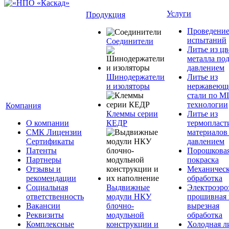
Услуги
Продукция
Проведени
испытаний
Соединители
Литье из ц
металла по
давлением
Шинодержатели
Литье из
и изоляторы
нержавеющ
стали по M
технологии
Компания
Клеммы серии
Литье из
О компании
КЕДР
термопласт
СМК Лицензии
материалов
Сертификаты
давлением
Патенты
Порошкова
Партнеры
покраска
Отзывы и
Механическ
рекомендации
обработка
Социальная
Выдвижные
Электроэро
ответственность
модули НКУ
прошивная 
Вакансии
блочно-
вырезная
Реквизиты
модульной
обработка
Комплексные
конструкции и
Холодная л