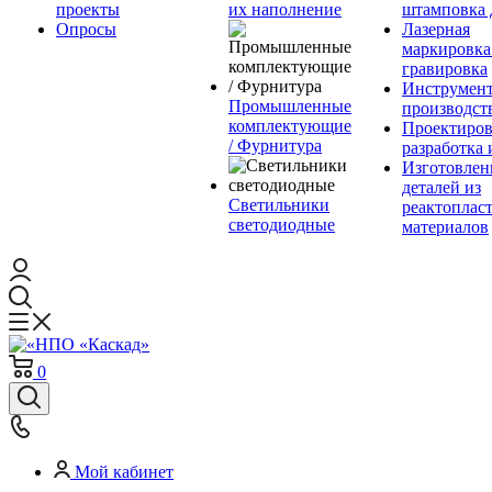
проекты
их наполнение
штамповка 
Опросы
Лазерная
маркировка
гравировка
Инструмент
Промышленные
производст
комплектующие
Проектиров
/ Фурнитура
разработка 
Изготовлен
деталей из
Светильники
реактоплас
светодиодные
материалов
0
Мой кабинет