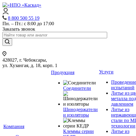
8 800 500 55 19
Пн. – Пт.: с 8:00 до 17:00
Заказать звонок
428027, г. Чебоксары,
ул. Хузангая, д. 18, корп. 1
Услуги
Продукция
Проведени
испытаний
Соединители
Литье из ц
металла по
давлением
Шинодержатели
Литье из
и изоляторы
нержавеющ
стали по M
технологии
Компания
Клеммы серии
Литье из