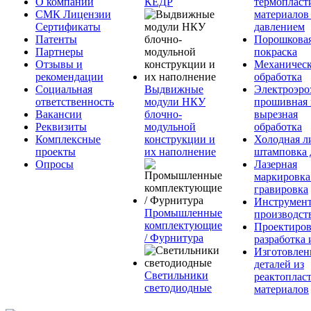
О компании
КЕДР
термопласт
СМК Лицензии
материалов
Сертификаты
давлением
Патенты
Порошкова
Партнеры
покраска
Отзывы и
Механическ
рекомендации
обработка
Социальная
Выдвижные
Электроэро
ответственность
модули НКУ
прошивная 
Вакансии
блочно-
вырезная
Реквизиты
модульной
обработка
Комплексные
конструкции и
Холодная л
проекты
их наполнение
штамповка 
Опросы
Лазерная
маркировка
гравировка
Инструмент
Промышленные
производст
комплектующие
Проектиров
/ Фурнитура
разработка 
Изготовлен
деталей из
Светильники
реактоплас
светодиодные
материалов