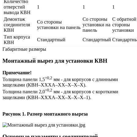
Количество
отверстий
1
1
1
вывода КВН
Демонтаж
Со стороны
С обратной
Со стороны
соединителя
установки на
стороны
установки на панель
КВН
панель
установки
Тип корпуса
Стандартный
Стандартный
Стандартн
КВН
Габаритные размеры
Монтажный вырез для установки КВН
Примечание!
+0,2
Толщина панели 1,5
мм - для корпусов с длинными
защелками (КВН–ХХХА–ХХ–Х–Х–Х).
+0,2
Толщина панели 2,0
мм - для корпусов с короткими
защелками (КВН–ХХХА–ХХ–Х–Х–Х–1).
Рисунок 1. Размер монтажного выреза
Основные параметры соединителей