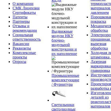
КЕДР
О компании
термопласт
СМК Лицензии
материалов
Сертификаты
давлением
Патенты
Порошкова
Партнеры
покраска
Отзывы и
Механическ
рекомендации
обработка
Выдвижные
Социальная
Электроэро
модули НКУ
ответственность
прошивная 
блочно-
Вакансии
вырезная
модульной
Реквизиты
обработка
конструкции и
Комплексные
Холодная л
их наполнение
проекты
штамповка 
Опросы
Лазерная
маркировка
гравировка
Инструмент
Промышленные
производст
комплектующие
Проектиров
/ Фурнитура
разработка 
Изготовлен
деталей из
реактоплас
Светильники
материалов
светодиодные