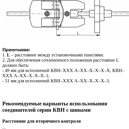
Примечания:
1.
L
– расстояние между установочными панелями.
2. Для обеспечения сочлененного положения расстояние L
должно быть:
- 49 мм для исполнений КВН–ХХХ А–ХХ–Х–Х–Х–Х, КВН–
ХХХ А–ХХ–Х–Х–Х–1;
- 51 мм для исполнений КВН–ХХХ А–ХХ–Х–Х–Х–3.
Рекомендуемые варианты использования
соединителей серии КВН с шинами
Расстояние для вторичного контроля