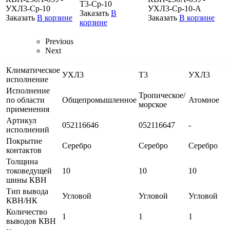
Т3-Ср-10
УХЛ3-Ср-10
УХЛ3-Ср-10-А
Заказать
В
Заказать
В корзине
Заказать
В корзине
корзине
Previous
Next
Климатическое
УХЛ3
Т3
УХЛ3
исполнение
Исполнение
Тропическое/
по области
Общепромышленное
Атомное
морское
применения
Артикул
052116646
052116647
-
исполнений
Покрытие
Серебро
Серебро
Серебро
контактов
Толщина
токоведущей
10
10
10
шины КВН
Тип вывода
Угловой
Угловой
Угловой
КВН/НК
Количество
1
1
1
выводов КВН