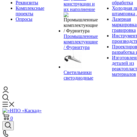
Реквизиты
обработка
конструкции и
Комплексные
Холодная л
их наполнение
проекты
штамповка 
Опросы
Лазерная
маркировка
гравировка
Инструмент
Промышленные
производст
комплектующие
Проектиров
/ Фурнитура
разработка 
Изготовлен
деталей из
реактоплас
Светильники
материалов
светодиодные
0