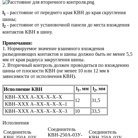
l
- расстояние от переднего края КВН до края скругления
1
шины;
l
- расстояние от установочной панели до места вхождения
2
контактов КВН в шину.
Примечания:
1. Нормируемое значение взаимного вхождения
разъединяющих контактов и шины должно быть не менее 5,5
мм от края радиуса закругления шины.
2. Вторичный контроль должен проводиться по вхождению
шины от плоскости КВН (не менее 10 или 12 мм в
зависимости от исполнения КВН).
l
, мм
l
, мм
Исполнение КВН
1
2
КВН–ХХХ А–ХХ–Х–Х–Х
12
31,5
КВН–ХХХ А–ХХ–Х–Х–Х–1
КВН–ХХХ А–ХХ–Х–Х–Х–3
10
33,5
Исполнения
Соединитель
Соединитель
Соединитель
КВН-250А-03У-
КВН-250А-03У-
КВН-250А-03У-