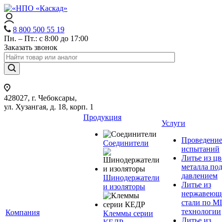
8 800 500 55 19
Пн. – Пт.: с 8:00 до 17:00
Заказать звонок
428027, г. Чебоксары,
ул. Хузангая, д. 18, корп. 1
Продукция
Услуги
Проведени
Соединители
испытаний
Литье из ц
металла по
давлением
Шинодержатели
Литье из
и изоляторы
нержавеющ
стали по M
технологии
Компания
Клеммы серии
Литье из