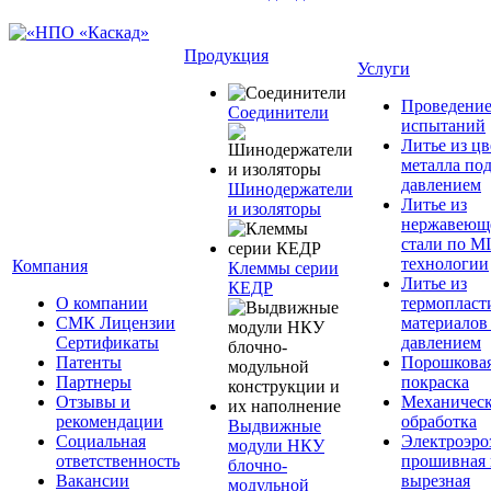
Продукция
Услуги
Проведени
Соединители
испытаний
Литье из ц
металла по
давлением
Шинодержатели
Литье из
и изоляторы
нержавеющ
стали по M
технологии
Компания
Клеммы серии
Литье из
КЕДР
О компании
термопласт
СМК Лицензии
материалов
Сертификаты
давлением
Патенты
Порошкова
Партнеры
покраска
Отзывы и
Механическ
рекомендации
обработка
Выдвижные
Социальная
Электроэро
модули НКУ
ответственность
прошивная 
блочно-
Вакансии
вырезная
модульной