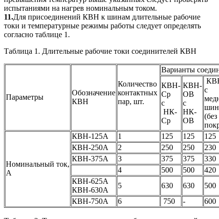
испытаниями на нагрев номинальным током.
11.
Для присоединений КВН к шинам длительные рабочие
токи и температурные режимы работы следует определять
согласно таблице 1.
Таблица 1. Длительные рабочие токи соединителей КВН
Варианты соеди
КВ
Количество
КВН-
КВН-
с
Обозначение
контактных
Ср
ОВ
Параметры
мед
КВН
пар, шт.
с
с
шин
НК-
НК-
(без
Ср
ОВ
пок
КВН-125А
1
125
125
125
КВН-250А
2
250
250
230
КВН-375А
3
375
375
330
Номинальный ток,
4
500
500
420
А
КВН-625А
5
630
630
500
КВН-630А
КВН-750А
6
750
-
600