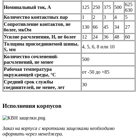
625
Номинальный ток, А
125
250
375
500
630
Количество контактных пар
1
2
3
4
5
Сопротивление контактов, не
130
66
45
34
27
более, мкОм
Усилие расчленения, Н, не более
12
24
36
48
60
Толщина присоединяемой шины,
4, 5, 6, 8 или 10
S, мм
Количество сочленений-
500
расчленений, не менее
Рабочая температура
от -50 до +85
окружающей среды, °C
Средний срок службы
30
соединителей, не менее, лет
Исполнения корпусов
Заказ на корпуса с короткими защелками необходимо
оформить через менеджера.