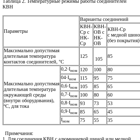
Таблица 2. Температурные режимы работы соединителей
КВН
Варианты соединений
КВН-
КВН-
КВН-Ср
Параметры
Ср с
ОВ с
с медной шин
НК-
НК-
(без покрытия)
Ср
ОВ
Максимально допустимая
длительная температура
125
85
105
контактов соединителей, °C
0,2·I
120
100
80
ном
04·I
115
95
75
ном
Максимально допустимая
0,6·I
105
85
65
ном
длительная температура
0,7·I
окружающей среды
100
80
60
ном
(внутри оборудования),
0,8·I
93
73
53
ном
ºС, для тока
0,9·I
85
65
45
ном
I
75
55
35
ном
Примечания:
1. Для соединения КВН с алюминиевой шиной или медной