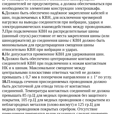
соединителей не предусмотрена, а должна обеспечиваться при
необходимости элементами конструкции электрошкафа.
6.
Должно быть обеспечено надёжное закрепление кабелей и
шин, подключаемых к КВН, для исключения чрезмерной
нагрузки на выводы соединителя при вибрации, ударах и
электродинамических взаимодействиях между проводниками.
7.
При подключении КВН на распределительные шины
(шинный спуск) расстояние от места закрепления шины (или
шинодержателя) до соединения шины с КВН должно быть
минимальным для предотвращения смещения шины
относительно КВН при вибрации и ударах.
8.
Не допускается применение КВН для удерживания шин.
9.
Должно быть обеспечено центрирование контактов
соединителей КВН при подключении к ножам контактным
НК и к шинам. Максимальное смещение между
центральными плоскостями ответных частей не должно
превышать ± 0,7 мм в поперечном направлении и ± 1° по углу.
10.
Площадь сечения присоединяемых проводников должно
быть достаточной для отвода тепла от контактных
соединений. Температура контактных соединений не должна
превышать 85 гр.Ц для медных проводников без защитного
покрытия, 105 гр.Ц для медных проводников с покрытием из
неблагородных металлов (олово-висмут) и 125 гр.Ц для
медных проводников покрытых серебром. Отсутствие
превышения температур выше указанных следует проверять