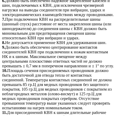
6.
Должно быть обеспечено надёжное закрепление кабелей и
шин, подключаемых к КВН, для исключения чрезмерной
нагрузки на выводы соединителя при вибрации, ударах и
электродинамических взаимодействиях между проводниками.
7.
При подключении КВН на распределительные шины
(шинный спуск) расстояние от места закрепления шины (или
шинодержателя) до соединения шины с КВН должно быть
минимальным для предотвращения смещения шины
относительно КВН при вибрации и ударах.
8.
Не допускается применение КВН для удерживания шин.
9.
Должно быть обеспечено центрирование контактов
соединителей КВН при подключении к ножам контактным
НК и к шинам. Максимальное смещение между
центральными плоскостями ответных частей не должно
превышать ± 0,7 мм в поперечном направлении и ± 1° по углу.
10.
Площадь сечения присоединяемых проводников должно
быть достаточной для отвода тепла от контактных
соединений. Температура контактных соединений не должна
превышать 85 гр.Ц для медных проводников без защитного
покрытия, 105 гр.Ц для медных проводников с покрытием из
неблагородных металлов (олово-висмут) и 125 гр.Ц для
медных проводников покрытых серебром. Отсутствие
превышения температур выше указанных следует проверять
испытаниями на нагрев номинальным током.
11.
Для присоединений КВН к шинам длительные рабочие