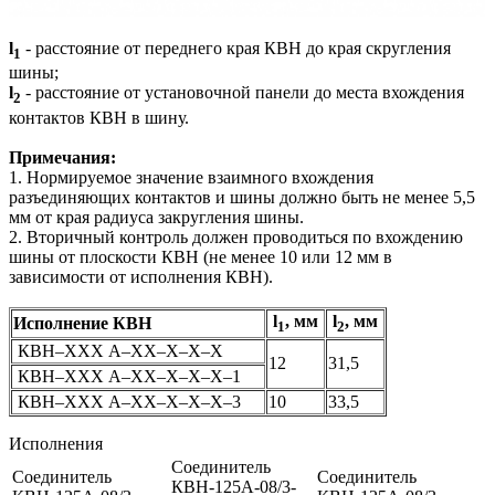
l
- расстояние от переднего края КВН до края скругления
1
шины;
l
- расстояние от установочной панели до места вхождения
2
контактов КВН в шину.
Примечания:
1. Нормируемое значение взаимного вхождения
разъединяющих контактов и шины должно быть не менее 5,5
мм от края радиуса закругления шины.
2. Вторичный контроль должен проводиться по вхождению
шины от плоскости КВН (не менее 10 или 12 мм в
зависимости от исполнения КВН).
l
, мм
l
, мм
Исполнение КВН
1
2
КВН–ХХХ А–ХХ–Х–Х–Х
12
31,5
КВН–ХХХ А–ХХ–Х–Х–Х–1
КВН–ХХХ А–ХХ–Х–Х–Х–3
10
33,5
Исполнения
Соединитель
Соединитель
Соединитель
КВН-125А-08/3-