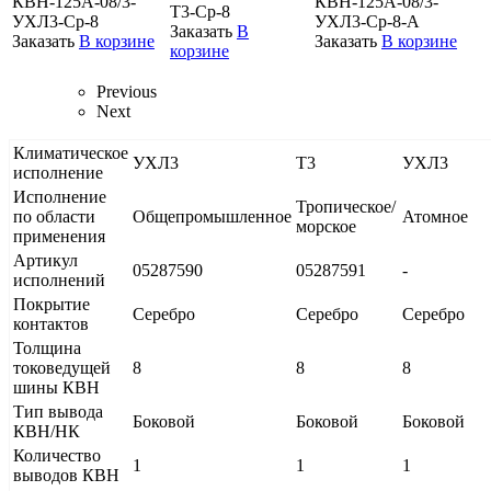
КВН-125А-08/3-
КВН-125А-08/3-
Т3-Ср-8
УХЛ3-Ср-8
УХЛ3-Ср-8-А
Заказать
В
Заказать
В корзине
Заказать
В корзине
корзине
Previous
Next
Климатическое
УХЛ3
Т3
УХЛ3
исполнение
Исполнение
Тропическое/
по области
Общепромышленное
Атомное
морское
применения
Артикул
05287590
05287591
-
исполнений
Покрытие
Серебро
Серебро
Серебро
контактов
Толщина
токоведущей
8
8
8
шины КВН
Тип вывода
Боковой
Боковой
Боковой
КВН/НК
Количество
1
1
1
выводов КВН