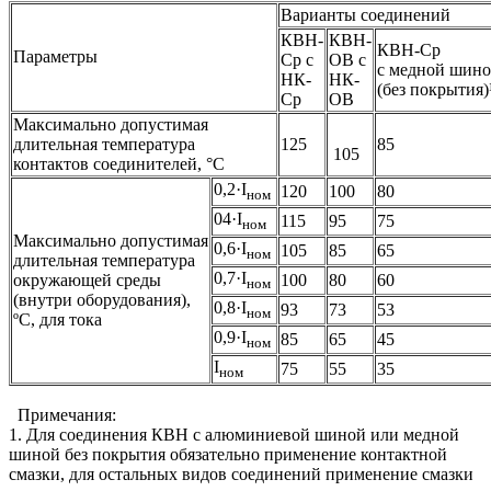
Варианты соединений
КВН-
КВН-
КВН-Ср
Параметры
Ср с
ОВ с
с медной шин
НК-
НК-
(без покрытия)
Ср
ОВ
Максимально допустимая
длительная температура
125
85
105
контактов соединителей, °C
0,2·I
120
100
80
ном
04·I
115
95
75
ном
Максимально допустимая
0,6·I
105
85
65
ном
длительная температура
0,7·I
окружающей среды
100
80
60
ном
(внутри оборудования),
0,8·I
93
73
53
ном
ºС, для тока
0,9·I
85
65
45
ном
I
75
55
35
ном
Примечания:
1. Для соединения КВН с алюминиевой шиной или медной
шиной без покрытия обязательно применение контактной
смазки, для остальных видов соединений применение смазки