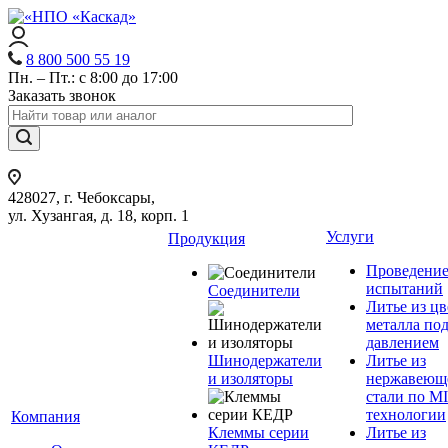
8 800 500 55 19
Пн. – Пт.: с 8:00 до 17:00
Заказать звонок
428027, г. Чебоксары,
ул. Хузангая, д. 18, корп. 1
Услуги
Продукция
Проведени
испытаний
Соединители
Литье из ц
металла по
давлением
Шинодержатели
Литье из
и изоляторы
нержавеющ
стали по M
технологии
Компания
Клеммы серии
Литье из