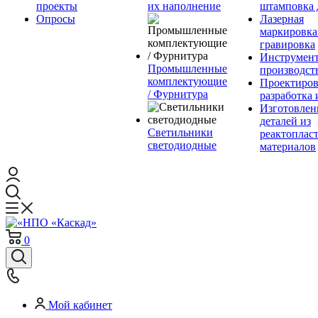
проекты
их наполнение
штамповка 
Опросы
Лазерная
маркировка
гравировка
Инструмент
Промышленные
производст
комплектующие
Проектиров
/ Фурнитура
разработка 
Изготовлен
деталей из
Светильники
реактоплас
светодиодные
материалов
0
Мой кабинет