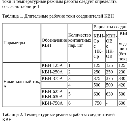
токи и температурные режимы работы следует определять
согласно таблице 1.
Таблица 1. Длительные рабочие токи соединителей КВН
Варианты соеди
КВ
Количество
КВН-
КВН-
с
Обозначение
контактных
Ср
ОВ
Параметры
мед
КВН
пар, шт.
с
с
шин
НК-
НК-
(без
Ср
ОВ
пок
КВН-125А
1
125
125
125
КВН-250А
2
250
250
230
КВН-375А
3
375
375
330
Номинальный ток,
4
500
500
420
А
КВН-625А
5
630
630
500
КВН-630А
КВН-750А
6
750
-
600
Таблица 2. Температурные режимы работы соединителей
КВН