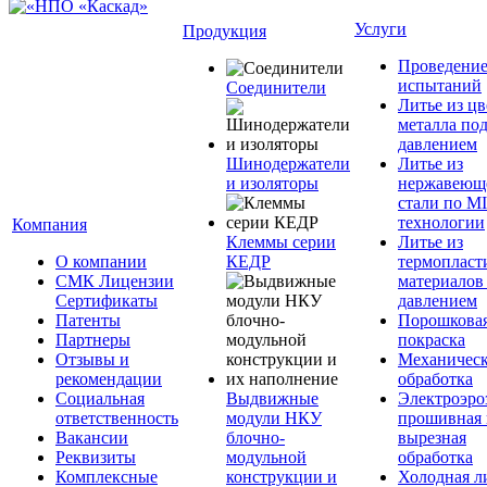
Услуги
Продукция
Проведени
испытаний
Соединители
Литье из ц
металла по
давлением
Шинодержатели
Литье из
и изоляторы
нержавеющ
стали по M
технологии
Компания
Клеммы серии
Литье из
О компании
КЕДР
термопласт
СМК Лицензии
материалов
Сертификаты
давлением
Патенты
Порошкова
Партнеры
покраска
Отзывы и
Механическ
рекомендации
обработка
Социальная
Выдвижные
Электроэро
ответственность
модули НКУ
прошивная 
Вакансии
блочно-
вырезная
Реквизиты
модульной
обработка
Комплексные
конструкции и
Холодная л