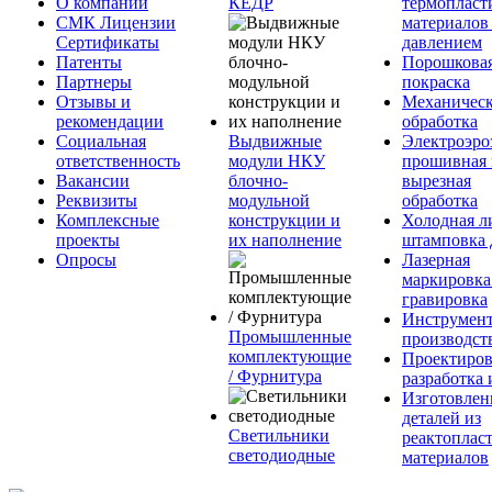
О компании
КЕДР
термопласт
СМК Лицензии
материалов
Сертификаты
давлением
Патенты
Порошкова
Партнеры
покраска
Отзывы и
Механическ
рекомендации
обработка
Социальная
Выдвижные
Электроэро
ответственность
модули НКУ
прошивная 
Вакансии
блочно-
вырезная
Реквизиты
модульной
обработка
Комплексные
конструкции и
Холодная л
проекты
их наполнение
штамповка 
Опросы
Лазерная
маркировка
гравировка
Инструмент
Промышленные
производст
комплектующие
Проектиров
/ Фурнитура
разработка 
Изготовлен
деталей из
Светильники
реактоплас
светодиодные
материалов