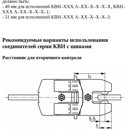
должно быть:
- 49 мм для исполнений КВН–ХХХ А–ХХ–Х–Х–Х–Х, КВН–
ХХХ А–ХХ–Х–Х–Х–1;
- 51 мм для исполнений КВН–ХХХ А–ХХ–Х–Х–Х–3.
Рекомендуемые варианты использования
соединителей серии КВН с шинами
Расстояние для вторичного контроля