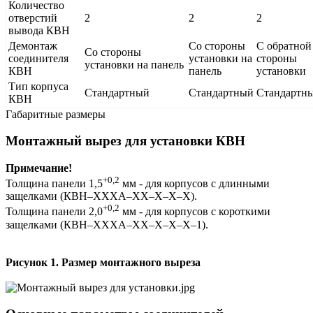
Количество
отверстий
2
2
2
вывода КВН
Демонтаж
Со стороны
С обратной
Со стороны
соединителя
установки на
стороны
установки на панель
КВН
панель
установки
Тип корпуса
Стандартный
Стандартный
Стандартн
КВН
Габаритные размеры
Монтажный вырез для установки КВН
Примечание!
+0,2
Толщина панели 1,5
мм - для корпусов с длинными
защелками (КВН–ХХХА–ХХ–Х–Х–Х).
+0,2
Толщина панели 2,0
мм - для корпусов с короткими
защелками (КВН–ХХХА–ХХ–Х–Х–Х–1).
Рисунок 1. Размер монтажного выреза