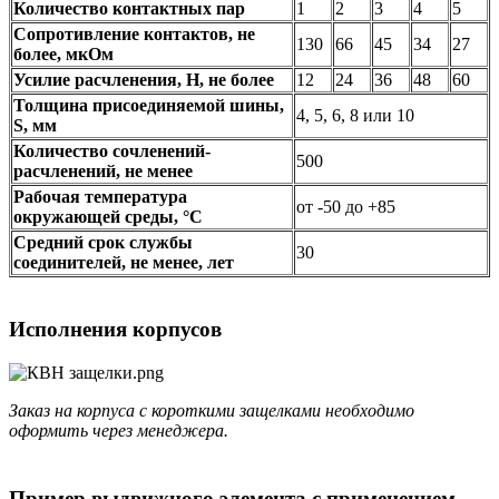
Количество контактных пар
1
2
3
4
5
Сопротивление контактов, не
130
66
45
34
27
более, мкОм
Усилие расчленения, Н, не более
12
24
36
48
60
Толщина присоединяемой шины,
4, 5, 6, 8 или 10
S, мм
Количество сочленений-
500
расчленений, не менее
Рабочая температура
от -50 до +85
окружающей среды, °C
Средний срок службы
30
соединителей, не менее, лет
Исполнения корпусов
Заказ на корпуса с короткими защелками необходимо
оформить через менеджера.
Пример выдвижного элемента с применением