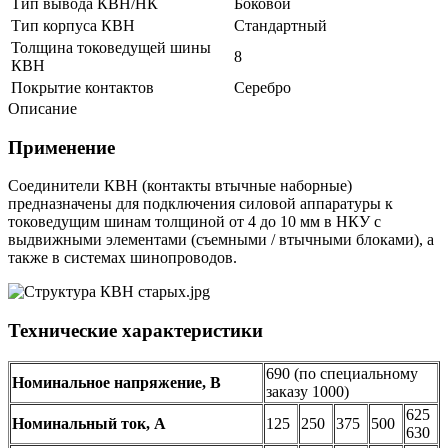
Тип вывода КВН/НК
Боковой
Тип корпуса КВН
Стандартный
Толщина токоведущей шины
8
КВН
Покрытие контактов
Серебро
Описание
Применение
Соединители КВН (контакты втычные наборные)
предназначены для подключения силовой аппаратуры к
токоведущим шинам толщиной от 4 до 10 мм в НКУ с
выдвижными элементами (съемными / втычными блоками), а
также в системах шинопроводов.
Технические характеристики
690 (по специальному
Номинальное напряжение, В
заказу 1000)
625
Номинальный ток, А
125
250
375
500
630