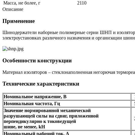
Масса, не более, г
2110
Описание
Применение
Шинодержатели наборные полимерные серии ШНП и изоляторы
электроустановках различного назначения и организации шинны
Особенности конструкции
Материал изоляторов – стеклонаполненная негорючая терморе
Технические характеристики
Номинальное напряжение, В
1
Номинальная частота, Гц
Значение нормированной механической
разрушающей силы на сдвиг, приложенной
перпендикулярно к токоведущей
шине, не менее, kH
Номинальный рабочий ток, А
д