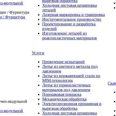
вырезная обработка
о-модульной
Холодная листовая штамповка
деталей
Лазерная маркировка и гравировка
 / Фурнитура
Инструментальное производство
Проектирование и разработка
изделий
Изготовление деталей из
реактопластичных материалов
Услуги
Проведение испытаний
Литье из цветного металла под
давлением
Литье из нержавеющей стали по
MIM-технологии
Скач
Литье из термопластичных
материалов под давлением
Порошковая покраска
Механическая обработка
Электроэрозионная прошивная и
вырезная обработка
о-модульной
Холодная листовая штамповка