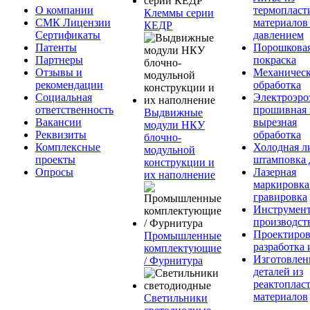
О компании
термопласт
Клеммы серии
СМК Лицензии
материалов
КЕДР
Сертификаты
давлением
Патенты
Порошкова
Партнеры
покраска
Отзывы и
Механическ
рекомендации
обработка
Социальная
Электроэро
ответственность
прошивная 
Выдвижные
Вакансии
вырезная
модули НКУ
Реквизиты
обработка
блочно-
Комплексные
Холодная л
модульной
проекты
штамповка 
конструкции и
Опросы
Лазерная
их наполнение
маркировка
гравировка
Инструмент
производст
Проектиров
Промышленные
разработка 
комплектующие
Изготовлен
/ Фурнитура
деталей из
реактоплас
материалов
Светильники