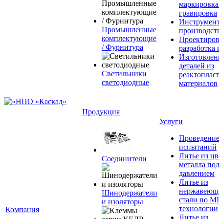
маркировка
гравировка
Инструмент
Промышленные
производст
комплектующие
Проектиров
/ Фурнитура
разработка 
Изготовлен
деталей из
Светильники
реактоплас
светодиодные
материалов
Продукция
Услуги
Проведени
испытаний
Литье из ц
Соединители
металла по
давлением
Литье из
нержавеющ
Шинодержатели
стали по M
и изоляторы
технологии
Компания
Литье из