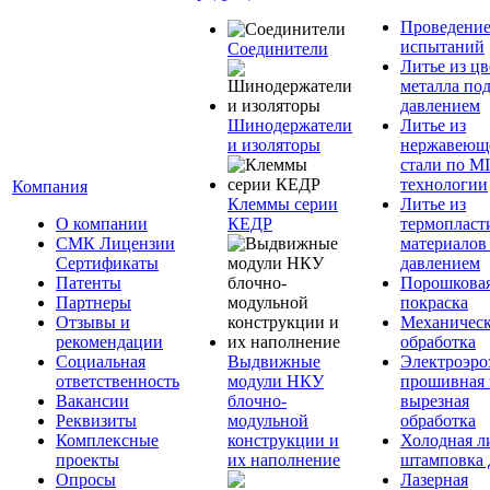
Проведени
испытаний
Соединители
Литье из ц
металла по
давлением
Шинодержатели
Литье из
и изоляторы
нержавеющ
стали по M
технологии
Компания
Клеммы серии
Литье из
О компании
КЕДР
термопласт
СМК Лицензии
материалов
Сертификаты
давлением
Патенты
Порошкова
Партнеры
покраска
Отзывы и
Механическ
рекомендации
обработка
Социальная
Выдвижные
Электроэро
ответственность
модули НКУ
прошивная 
Вакансии
блочно-
вырезная
Реквизиты
модульной
обработка
Комплексные
конструкции и
Холодная л
проекты
их наполнение
штамповка 
Опросы
Лазерная