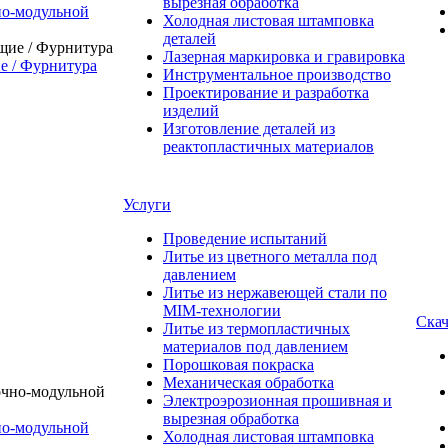
вырезная обработка
о-модульной
Холодная листовая штамповка
деталей
Лазерная маркировка и гравировка
 / Фурнитура
Инструментальное производство
Проектирование и разработка
изделий
Изготовление деталей из
реактопластичных материалов
Услуги
Проведение испытаний
Литье из цветного металла под
давлением
Литье из нержавеющей стали по
MIM-технологии
Скач
Литье из термопластичных
материалов под давлением
Порошковая покраска
Механическая обработка
Электроэрозионная прошивная и
вырезная обработка
о-модульной
Холодная листовая штамповка