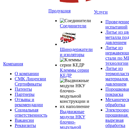
Продукция
Услуги
Проведени
Соединители
испытаний
Литье из ц
металла по
давлением
Литье из
Шинодержатели
нержавеющ
и изоляторы
стали по M
технологии
Компания
Литье из
Клеммы серии
О компании
термопласт
КЕДР
СМК Лицензии
материалов
Сертификаты
давлением
Патенты
Порошкова
Партнеры
покраска
Отзывы и
Механическ
рекомендации
обработка
Социальная
Электроэро
Выдвижные
ответственность
прошивная 
модули НКУ
Вакансии
вырезная
блочно-
Реквизиты
обработка
модульной