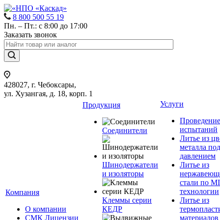
8 800 500 55 19
Пн. – Пт.: с 8:00 до 17:00
Заказать звонок
428027, г. Чебоксары,
ул. Хузангая, д. 18, корп. 1
Услуги
Продукция
Проведени
испытаний
Соединители
Литье из ц
металла по
давлением
Шинодержатели
Литье из
и изоляторы
нержавеющ
стали по M
технологии
Компания
Клеммы серии
Литье из
О компании
КЕДР
термопласт
СМК Лицензии
материалов