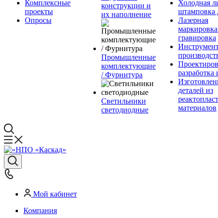
Комплексные
Холодная л
конструкции и
проекты
штамповка 
их наполнение
Опросы
Лазерная
маркировка
гравировка
Инструмент
производст
Промышленные
Проектиров
комплектующие
разработка 
/ Фурнитура
Изготовлен
деталей из
реактоплас
Светильники
материалов
светодиодные
Мой кабинет
Компания