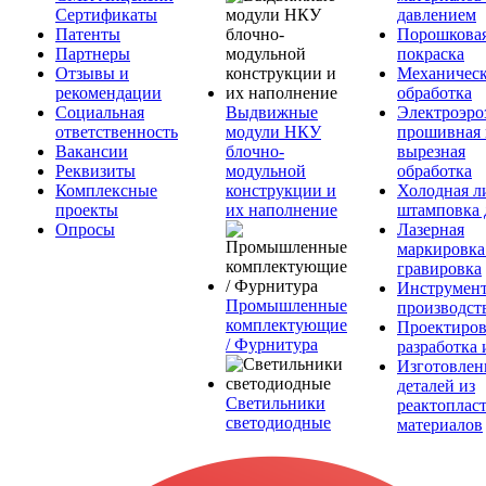
Сертификаты
давлением
Патенты
Порошкова
Партнеры
покраска
Отзывы и
Механическ
рекомендации
обработка
Социальная
Выдвижные
Электроэро
ответственность
модули НКУ
прошивная 
Вакансии
блочно-
вырезная
Реквизиты
модульной
обработка
Комплексные
конструкции и
Холодная л
проекты
их наполнение
штамповка 
Опросы
Лазерная
маркировка
гравировка
Инструмент
Промышленные
производст
комплектующие
Проектиров
/ Фурнитура
разработка 
Изготовлен
деталей из
Светильники
реактоплас
светодиодные
материалов