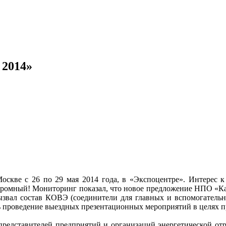
 2014»
оскве с 26 по 29 мая 2014 года, в «Экспоцентре». Интерес 
огромный! Мониторинг показал, что новое предложение НПО «
вызвал состав КОВЭ (соединители для главных и вспомогатель
ь проведение выездных презентационных мероприятий в целях 
редставителей предприятий и организаций энергетической отра