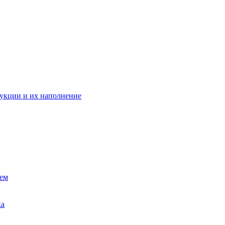
укции и их наполнение
ием
ка