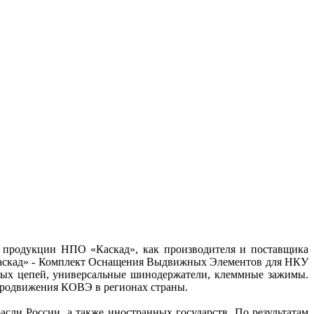
к продукции НПО «Каскад», как производителя и поставщика
Каскад» - Комплект Оснащения Выдвижных Элементов для НКУ
ных цепей, универсальные шинодержатели, клеммные зажимы.
продвижения КОВЭ в регионах страны.
сли России, а также иностранных государств. По результатам