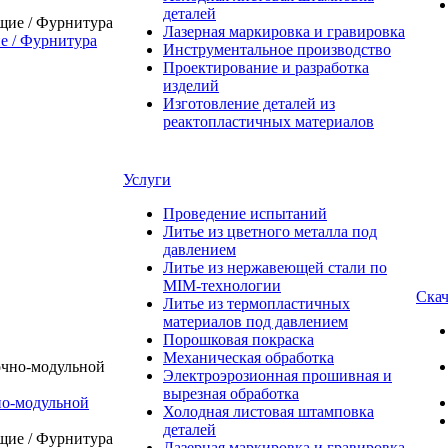
деталей
Лазерная маркировка и гравировка
 / Фурнитура
Инструментальное производство
Проектирование и разработка
изделий
Изготовление деталей из
реактопластичных материалов
Услуги
Проведение испытаний
Литье из цветного металла под
давлением
Литье из нержавеющей стали по
MIM-технологии
Скач
Литье из термопластичных
материалов под давлением
Порошковая покраска
Механическая обработка
Электроэрозионная прошивная и
вырезная обработка
о-модульной
Холодная листовая штамповка
деталей
Лазерная маркировка и гравировка