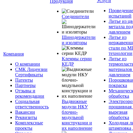
Услуги
Продукция
Проведени
испытаний
Соединители
Литье из ц
металла по
давлением
Шинодержатели
Литье из
и изоляторы
нержавеющ
стали по M
технологии
Компания
Клеммы серии
Литье из
О компании
КЕДР
термопласт
СМК Лицензии
материалов
Сертификаты
давлением
Патенты
Порошкова
Партнеры
покраска
Отзывы и
Механическ
рекомендации
обработка
Социальная
Выдвижные
Электроэро
ответственность
модули НКУ
прошивная 
Вакансии
блочно-
вырезная
Реквизиты
модульной
обработка
Комплексные
конструкции и
Холодная л
проекты
их наполнение
штамповка 