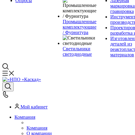
Опросы
Лазерная
маркировка
гравировка
Инструмент
Промышленные
производст
комплектующие
Проектиров
/ Фурнитура
разработка 
Изготовлен
деталей из
Светильники
реактоплас
светодиодные
материалов
Мой кабинет
Компания
Компания
О компании