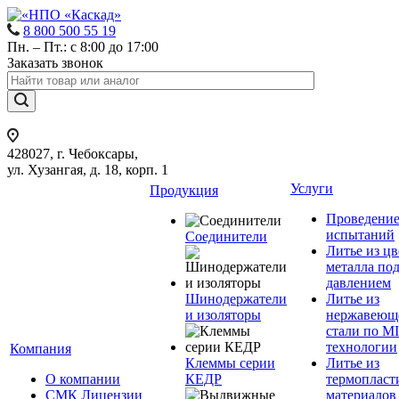
8 800 500 55 19
Пн. – Пт.: с 8:00 до 17:00
Заказать звонок
428027, г. Чебоксары,
ул. Хузангая, д. 18, корп. 1
Услуги
Продукция
Проведени
испытаний
Соединители
Литье из ц
металла по
давлением
Шинодержатели
Литье из
и изоляторы
нержавеющ
стали по M
технологии
Компания
Клеммы серии
Литье из
О компании
КЕДР
термопласт
СМК Лицензии
материалов