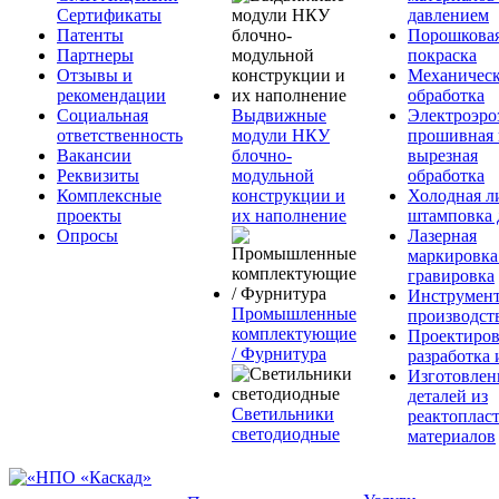
Сертификаты
давлением
Патенты
Порошкова
Партнеры
покраска
Отзывы и
Механическ
рекомендации
обработка
Социальная
Выдвижные
Электроэро
ответственность
модули НКУ
прошивная 
Вакансии
блочно-
вырезная
Реквизиты
модульной
обработка
Комплексные
конструкции и
Холодная л
проекты
их наполнение
штамповка 
Опросы
Лазерная
маркировка
гравировка
Инструмент
Промышленные
производст
комплектующие
Проектиров
/ Фурнитура
разработка 
Изготовлен
деталей из
Светильники
реактоплас
светодиодные
материалов