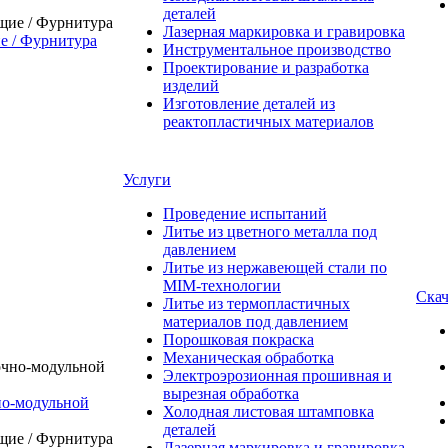
деталей
Лазерная маркировка и гравировка
 / Фурнитура
Инструментальное производство
Проектирование и разработка
изделий
Изготовление деталей из
реактопластичных материалов
Услуги
Проведение испытаний
Литье из цветного металла под
давлением
Литье из нержавеющей стали по
MIM-технологии
Скач
Литье из термопластичных
материалов под давлением
Порошковая покраска
Механическая обработка
Электроэрозионная прошивная и
вырезная обработка
о-модульной
Холодная листовая штамповка
деталей
Лазерная маркировка и гравировка