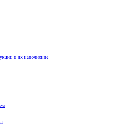
укции и их наполнение
ием
ка