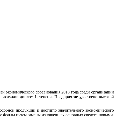
лей экономического соревнования 2018 года среди организаций
 заслужив диплом I степени. Предприятие удостоено высокой
собной продукции и достигло значительного экономического
ные фонды путем замены изношенных основных средств новыми.