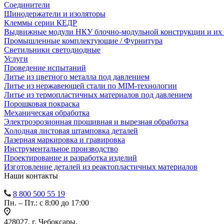
Соединители
Шинодержатели и изоляторы
Клеммы серии КЕДР
Выдвижные модули НКУ блочно-модульной конструкции и их
Промышленные комплектующие / Фурнитура
Светильники светодиодные
Услуги
Проведение испытаний
Литье из цветного металла под давлением
Литье из нержавеющей стали по MIM-технологии
Литье из термопластичных материалов под давлением
Порошковая покраска
Механическая обработка
Электроэрозионная прошивная и вырезная обработка
Холодная листовая штамповка деталей
Лазерная маркировка и гравировка
Инструментальное производство
Проектирование и разработка изделий
Изготовление деталей из реактопластичных материалов
Наши контакты
8 800 500 55 19
Пн. – Пт.: с 8:00 до 17:00
428027, г. Чебоксары,