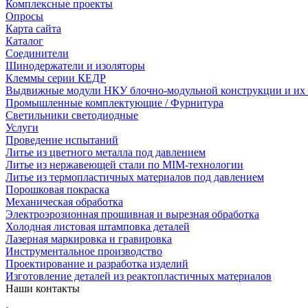
Комплексные проекты
Опросы
Карта сайта
Каталог
Соединители
Шинодержатели и изоляторы
Клеммы серии КЕДР
Выдвижные модули НКУ блочно-модульной конструкции и их
Промышленные комплектующие / Фурнитура
Светильники светодиодные
Услуги
Проведение испытаний
Литье из цветного металла под давлением
Литье из нержавеющей стали по MIM-технологии
Литье из термопластичных материалов под давлением
Порошковая покраска
Механическая обработка
Электроэрозионная прошивная и вырезная обработка
Холодная листовая штамповка деталей
Лазерная маркировка и гравировка
Инструментальное производство
Проектирование и разработка изделий
Изготовление деталей из реактопластичных материалов
Наши контакты