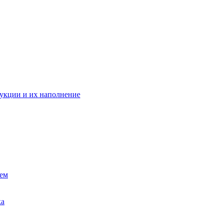
укции и их наполнение
ием
ка