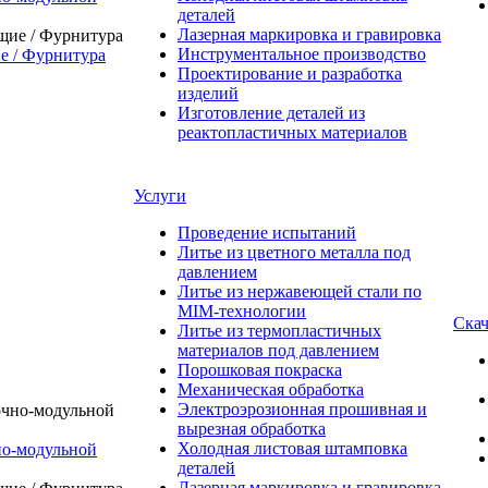
деталей
Лазерная маркировка и гравировка
Инструментальное производство
 / Фурнитура
Проектирование и разработка
изделий
Изготовление деталей из
реактопластичных материалов
Услуги
Проведение испытаний
Литье из цветного металла под
давлением
Литье из нержавеющей стали по
MIM-технологии
Скач
Литье из термопластичных
материалов под давлением
Порошковая покраска
Механическая обработка
Электроэрозионная прошивная и
вырезная обработка
Холодная листовая штамповка
о-модульной
деталей
Лазерная маркировка и гравировка