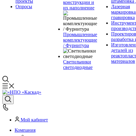
проекты
штамповка 
конструкции и
Опросы
Лазерная
их наполнение
маркировка
гравировка
Инструмент
производст
Проектиров
Промышленные
разработка 
комплектующие
Изготовлен
/ Фурнитура
деталей из
реактоплас
материалов
Светильники
светодиодные
Мой кабинет
Компания