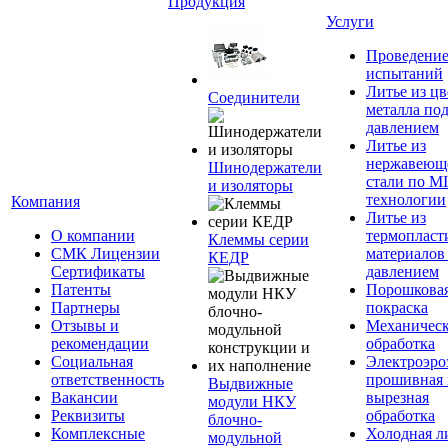
Продукция
Услуги
Проведени
испытаний
Литье из ц
Соединители
металла по
давлением
Литье из
нержавеющ
Шинодержатели
стали по M
и изоляторы
технологии
Компания
Литье из
О компании
термопласт
Клеммы серии
СМК Лицензии
материалов
КЕДР
Сертификаты
давлением
Патенты
Порошкова
Партнеры
покраска
Отзывы и
Механическ
рекомендации
обработка
Социальная
Электроэро
ответственность
прошивная 
Выдвижные
Вакансии
вырезная
модули НКУ
Реквизиты
обработка
блочно-
Комплексные
Холодная л
модульной