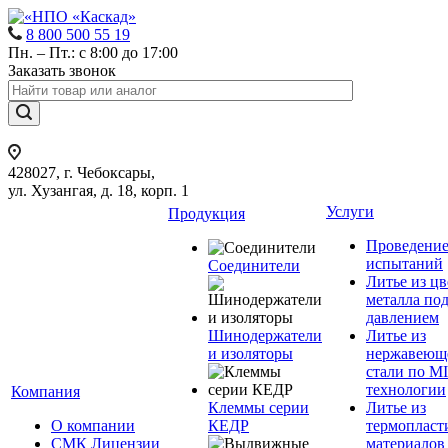
8 800 500 55 19
Пн. – Пт.: с 8:00 до 17:00
Заказать звонок
428027, г. Чебоксары,
ул. Хузангая, д. 18, корп. 1
Услуги
Продукция
Проведени
испытаний
Соединители
Литье из ц
металла по
давлением
Шинодержатели
Литье из
и изоляторы
нержавеющ
стали по M
технологии
Компания
Клеммы серии
Литье из
О компании
КЕДР
термопласт
СМК Лицензии
материалов