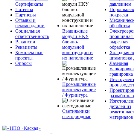
Сертификаты
давлением
Патенты
Порошкова
Партнеры
покраска
Отзывы и
Механическ
рекомендации
обработка
Социальная
Выдвижные
Электроэро
ответственность
модули НКУ
прошивная 
Вакансии
блочно-
вырезная
Реквизиты
модульной
обработка
Комплексные
конструкции и
Холодная л
проекты
их наполнение
штамповка 
Опросы
Лазерная
маркировка
гравировка
Инструмент
Промышленные
производст
комплектующие
Проектиров
/ Фурнитура
разработка 
Изготовлен
деталей из
Светильники
реактоплас
светодиодные
материалов