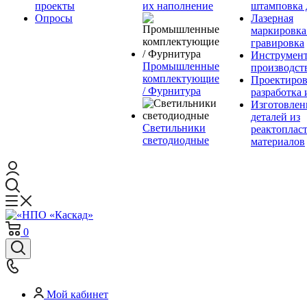
проекты
их наполнение
штамповка 
Опросы
Лазерная
маркировка
гравировка
Инструмент
Промышленные
производст
комплектующие
Проектиров
/ Фурнитура
разработка 
Изготовлен
деталей из
Светильники
реактоплас
светодиодные
материалов
0
Мой кабинет