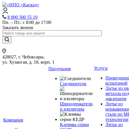
8 800 500 55 19
Пн. – Пт.: с 8:00 до 17:00
Заказать звонок
428027, г. Чебоксары,
ул. Хузангая, д. 18, корп. 1
Услуги
Продукция
Проведени
испытаний
Соединители
Литье из ц
металла по
давлением
Шинодержатели
Литье из
и изоляторы
нержавеющ
стали по M
технологии
Компания
Клеммы серии
Литье из