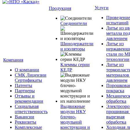
Услуги
Продукция
Проведени
испытаний
Соединители
Литье из ц
металла по
давлением
Шинодержатели
Литье из
и изоляторы
нержавеющ
стали по M
технологии
Компания
Клеммы серии
Литье из
О компании
КЕДР
термопласт
СМК Лицензии
материалов
Сертификаты
давлением
Патенты
Порошкова
Партнеры
покраска
Отзывы и
Механическ
рекомендации
обработка
Социальная
Выдвижные
Электроэро
ответственность
модули НКУ
прошивная 
Вакансии
блочно-
вырезная
Реквизиты
модульной
обработка
Комплексные
конструкции и
Холодная л