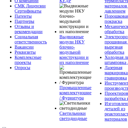
О компании
КЕДР
термопласт
СМК Лицензии
материалов
Сертификаты
давлением
Патенты
Порошкова
Партнеры
покраска
Отзывы и
Механическ
рекомендации
обработка
Социальная
Выдвижные
Электроэро
ответственность
модули НКУ
прошивная 
Вакансии
блочно-
вырезная
Реквизиты
модульной
обработка
Комплексные
конструкции и
Холодная л
проекты
их наполнение
штамповка 
Опросы
Лазерная
маркировка
гравировка
Инструмент
Промышленные
производст
комплектующие
Проектиров
/ Фурнитура
разработка 
Изготовлен
деталей из
Светильники
реактоплас
светодиодные
материалов