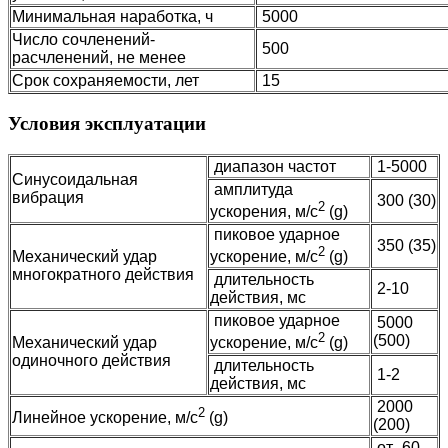
Минимальная наработка, ч
5000
Число сочленений-
500
расчленений, не менее
Срок сохраняемости, лет
15
Условия эксплуатации
диапазон частот
1-5000
Синусоидальная
амплитуда
вибрация
300 (30)
2
ускорения, м/с
(g)
пиковое ударное
350 (35)
2
Механический удар
ускорение, м/с
(g)
многократного действия
длительность
2-10
действия, мс
пиковое ударное
5000
2
(500)
Механический удар
ускорение, м/с
(g)
одиночного действия
длительность
1-2
действия, мс
2000
2
Линейное ускорение, м/с
(g)
(200)
от -60