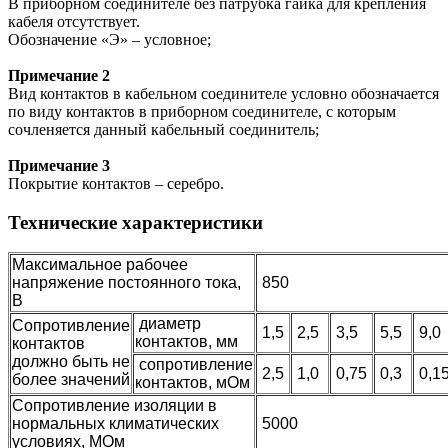
В приборном соединителе без патрубка гайка для крепления
кабеля отсутствует.
Обозначение «Э» – условное;
Примечание 2
Вид контактов в кабельном соединителе условно обозначается
по виду контактов в приборном соединителе, с которым
сочленяется данный кабельный соединитель;
Примечание 3
Покрытие контактов – серебро.
Технические характеристики
Максимальное рабочее
напряжение постоянного тока,
850
В
диаметр
Сопротивление
1,5
2,5
3,5
5,5
9,0
контактов, мм
контактов
должно быть не
сопротивление
2,5
1,0
0,75
0,3
0,1
более значений
контактов, мОм
Сопротивление изоляции в
нормальных климатических
5000
условиях, МОм