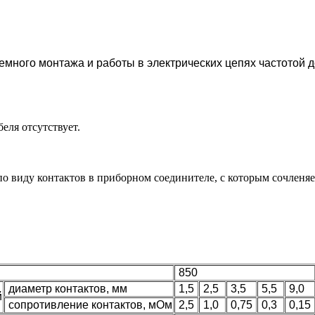
ного монтажа и работы в электрических цепях частотой д
еля отсутствует.
по виду контактов в приборном соединителе, с которым сочленя
850
диаметр контактов, мм
1,5
2,5
3,5
5,5
9,0
й
сопротивление контактов, мОм
2,5
1,0
0,75
0,3
0,15