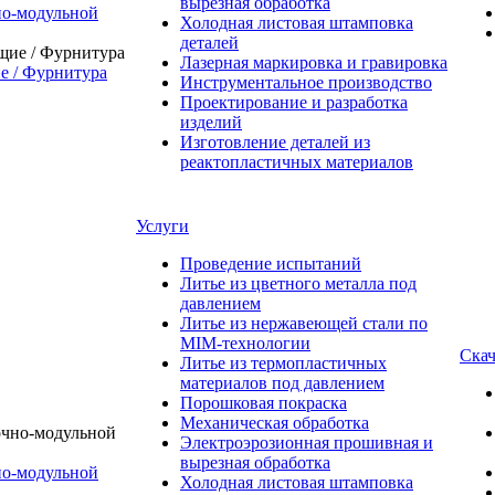
вырезная обработка
о-модульной
Холодная листовая штамповка
деталей
Лазерная маркировка и гравировка
 / Фурнитура
Инструментальное производство
Проектирование и разработка
изделий
Изготовление деталей из
реактопластичных материалов
Услуги
Проведение испытаний
Литье из цветного металла под
давлением
Литье из нержавеющей стали по
MIM-технологии
Скач
Литье из термопластичных
материалов под давлением
Порошковая покраска
Механическая обработка
Электроэрозионная прошивная и
вырезная обработка
о-модульной
Холодная листовая штамповка