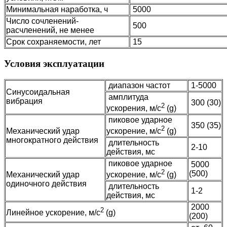
Минимальная наработка, ч
5000
Число сочленений-
500
расчленений, не менее
Срок сохраняемости, лет
15
Условия эксплуатации
диапазон частот
1-5000
Синусоидальная
амплитуда
вибрация
300 (30)
2
ускорения, м/с
(g)
пиковое ударное
350 (35)
2
Механический удар
ускорение, м/с
(g)
многократного действия
длительность
2-10
действия, мс
пиковое ударное
5000
2
(500)
Механический удар
ускорение, м/с
(g)
одиночного действия
длительность
1-2
действия, мс
2000
2
Линейное ускорение, м/с
(g)
(200)