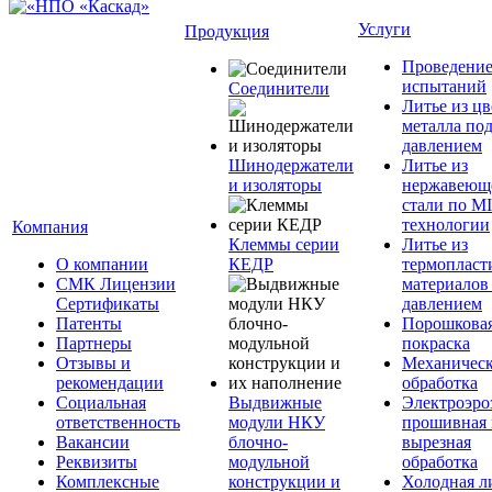
Услуги
Продукция
Проведени
испытаний
Соединители
Литье из ц
металла по
давлением
Шинодержатели
Литье из
и изоляторы
нержавеющ
стали по M
технологии
Компания
Клеммы серии
Литье из
О компании
КЕДР
термопласт
СМК Лицензии
материалов
Сертификаты
давлением
Патенты
Порошкова
Партнеры
покраска
Отзывы и
Механическ
рекомендации
обработка
Социальная
Выдвижные
Электроэро
ответственность
модули НКУ
прошивная 
Вакансии
блочно-
вырезная
Реквизиты
модульной
обработка
Комплексные
конструкции и
Холодная л