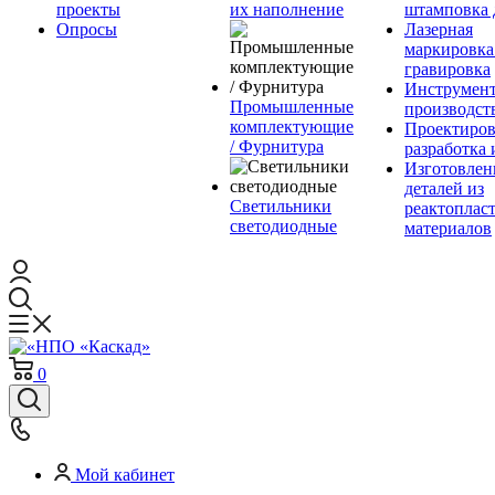
проекты
их наполнение
штамповка 
Опросы
Лазерная
маркировка
гравировка
Инструмент
Промышленные
производст
комплектующие
Проектиров
/ Фурнитура
разработка 
Изготовлен
деталей из
Светильники
реактоплас
светодиодные
материалов
0
Мой кабинет