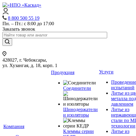
8 800 500 55 19
Пн. – Пт.: с 8:00 до 17:00
Заказать звонок
428027, г. Чебоксары,
ул. Хузангая, д. 18, корп. 1
Услуги
Продукция
Проведени
испытаний
Соединители
Литье из ц
металла по
давлением
Шинодержатели
Литье из
и изоляторы
нержавеющ
стали по M
технологии
Компания
Клеммы серии
Литье из