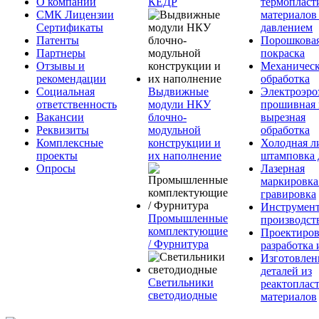
О компании
КЕДР
термопласт
СМК Лицензии
материалов
Сертификаты
давлением
Патенты
Порошкова
Партнеры
покраска
Отзывы и
Механическ
рекомендации
обработка
Социальная
Выдвижные
Электроэро
ответственность
модули НКУ
прошивная 
Вакансии
блочно-
вырезная
Реквизиты
модульной
обработка
Комплексные
конструкции и
Холодная л
проекты
их наполнение
штамповка 
Опросы
Лазерная
маркировка
гравировка
Инструмент
Промышленные
производст
комплектующие
Проектиров
/ Фурнитура
разработка 
Изготовлен
деталей из
Светильники
реактоплас
светодиодные
материалов