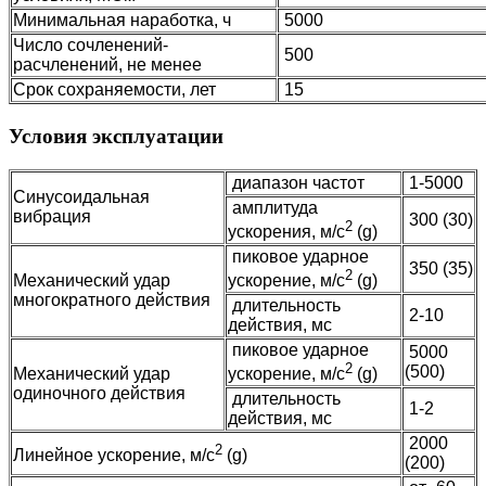
Минимальная наработка, ч
5000
Число сочленений-
500
расчленений, не менее
Срок сохраняемости, лет
15
Условия эксплуатации
диапазон частот
1-5000
Синусоидальная
амплитуда
вибрация
300 (30)
2
ускорения, м/с
(g)
пиковое ударное
350 (35)
2
Механический удар
ускорение, м/с
(g)
многократного действия
длительность
2-10
действия, мс
пиковое ударное
5000
2
(500)
Механический удар
ускорение, м/с
(g)
одиночного действия
длительность
1-2
действия, мс
2000
2
Линейное ускорение, м/с
(g)
(200)