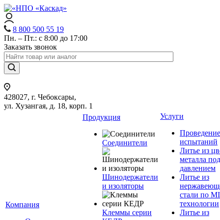
8 800 500 55 19
Пн. – Пт.: с 8:00 до 17:00
Заказать звонок
428027, г. Чебоксары,
ул. Хузангая, д. 18, корп. 1
Услуги
Продукция
Проведени
испытаний
Соединители
Литье из ц
металла по
давлением
Шинодержатели
Литье из
и изоляторы
нержавеющ
стали по M
технологии
Компания
Клеммы серии
Литье из