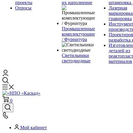
проекты
их наполнение
штамповка 
Опросы
Лазерная
маркировка
гравировка
Инструмент
Промышленные
производст
комплектующие
Проектиров
/ Фурнитура
разработка 
Изготовлен
деталей из
Светильники
реактоплас
светодиодные
материалов
0
Мой кабинет