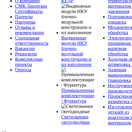
О компании
КЕДР
термопласт
СМК Лицензии
материалов
Сертификаты
давлением
Патенты
Порошкова
Партнеры
покраска
Отзывы и
Механическ
рекомендации
обработка
Социальная
Выдвижные
Электроэро
ответственность
модули НКУ
прошивная 
Вакансии
блочно-
вырезная
Реквизиты
модульной
обработка
Комплексные
конструкции и
Холодная л
проекты
их наполнение
штамповка 
Опросы
Лазерная
маркировка
гравировка
Инструмент
Промышленные
производст
комплектующие
Проектиров
/ Фурнитура
разработка 
Изготовлен
деталей из
Светильники
реактоплас
светодиодные
материалов