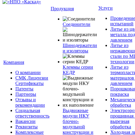
Услуги
Продукция
Проведени
испытаний
Соединители
Литье из ц
металла по
давлением
Шинодержатели
Литье из
и изоляторы
нержавеющ
стали по M
технологии
Компания
Клеммы серии
Литье из
О компании
КЕДР
термопласт
СМК Лицензии
материалов
Сертификаты
давлением
Патенты
Порошкова
Партнеры
покраска
Отзывы и
Механическ
рекомендации
обработка
Социальная
Выдвижные
Электроэро
ответственность
модули НКУ
прошивная 
Вакансии
блочно-
вырезная
Реквизиты
модульной
обработка
Комплексные
конструкции и
Холодная л