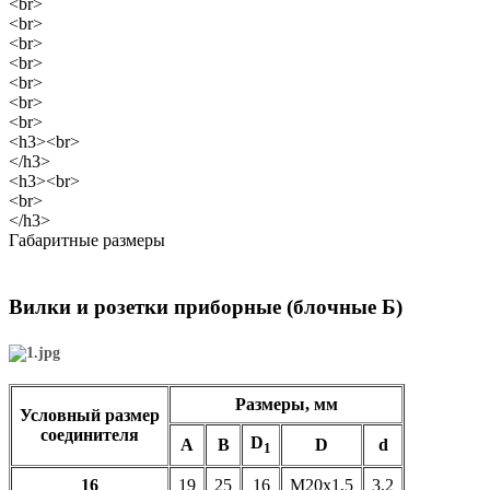
<br>
<br>
<br>
<br>
<br>
<br>
<br>
<h3><br>
</h3>
<h3><br>
<br>
</h3>
Габаритные размеры
Вилки и розетки приборные (блочные Б)
Размеры, мм
Условный размер
соединителя
D
A
B
D
d
1
16
19
25
16
М20х1,5
3,2