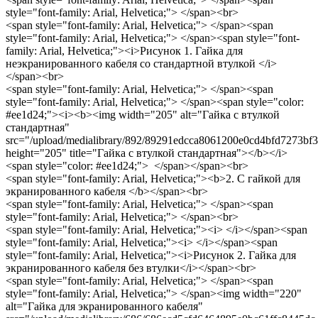
style="font-family: Arial, Helvetica;"> </span><br>
<span style="font-family: Arial, Helvetica;"> </span><span
style="font-family: Arial, Helvetica;"> </span><span style="font-
family: Arial, Helvetica;"><i>Рисунок 1. Гайка для
неэкранированного кабеля со стандартной втулкой </i>
</span><br>
<span style="font-family: Arial, Helvetica;"> </span><span
style="font-family: Arial, Helvetica;"> </span><span style="color:
#ee1d24;"><i><b><img width="205" alt="Гайка с втулкой
стандартная"
src="/upload/medialibrary/892/89291edcca8061200e0cd4bfd7273bf3
height="205" title="Гайка с втулкой стандартная"></b></i>
<span style="color: #ee1d24;"> </span></span><br>
<span style="font-family: Arial, Helvetica;"><b>2. С гайкой для
экранированного кабеля </b></span><br>
<span style="font-family: Arial, Helvetica;"> </span><span
style="font-family: Arial, Helvetica;"> </span><br>
<span style="font-family: Arial, Helvetica;"><i> </i></span><span
style="font-family: Arial, Helvetica;"><i> </i></span><span
style="font-family: Arial, Helvetica;"><i>Рисунок 2. Гайка для
экранированного кабеля без втулки</i></span><br>
<span style="font-family: Arial, Helvetica;"> </span><span
style="font-family: Arial, Helvetica;"> </span><img width="220"
alt="Гайка для экранированного кабеля"