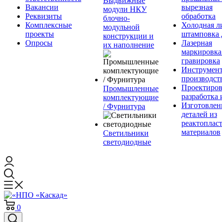
Выдвижные
Вакансии
вырезная
модули НКУ
Реквизиты
обработка
блочно-
Комплексные
Холодная л
модульной
проекты
штамповка 
конструкции и
Опросы
Лазерная
их наполнение
маркировка
гравировка
Инструмент
производст
Проектиров
Промышленные
разработка 
комплектующие
Изготовлен
/ Фурнитура
деталей из
реактоплас
материалов
Светильники
светодиодные
0