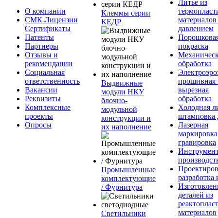
Литье из
О компании
термопласт
Клеммы серии
СМК Лицензии
материалов
КЕДР
Сертификаты
давлением
Патенты
Порошкова
Партнеры
покраска
Отзывы и
Механическ
рекомендации
обработка
Социальная
Электроэро
ответственность
прошивная 
Выдвижные
Вакансии
вырезная
модули НКУ
Реквизиты
обработка
блочно-
Комплексные
Холодная л
модульной
проекты
штамповка 
конструкции и
Опросы
Лазерная
их наполнение
маркировка
гравировка
Инструмент
производст
Проектиров
Промышленные
разработка 
комплектующие
Изготовлен
/ Фурнитура
деталей из
реактоплас
материалов
Светильники