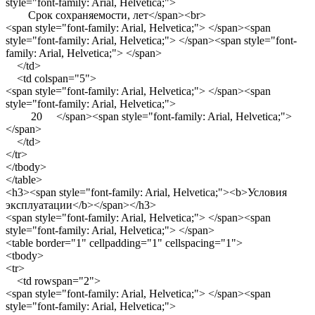
style="font-family: Arial, Helvetica;">
Срок сохраняемости, лет</span><br>
<span style="font-family: Arial, Helvetica;"> </span><span
style="font-family: Arial, Helvetica;"> </span><span style="font-
family: Arial, Helvetica;"> </span>
</td>
<td colspan="5">
<span style="font-family: Arial, Helvetica;"> </span><span
style="font-family: Arial, Helvetica;">
20 </span><span style="font-family: Arial, Helvetica;">
</span>
</td>
</tr>
</tbody>
</table>
<h3><span style="font-family: Arial, Helvetica;"><b>Условия
эксплуатации</b></span></h3>
<span style="font-family: Arial, Helvetica;"> </span><span
style="font-family: Arial, Helvetica;"> </span>
<table border="1" cellpadding="1" cellspacing="1">
<tbody>
<tr>
<td rowspan="2">
<span style="font-family: Arial, Helvetica;"> </span><span
style="font-family: Arial, Helvetica;">