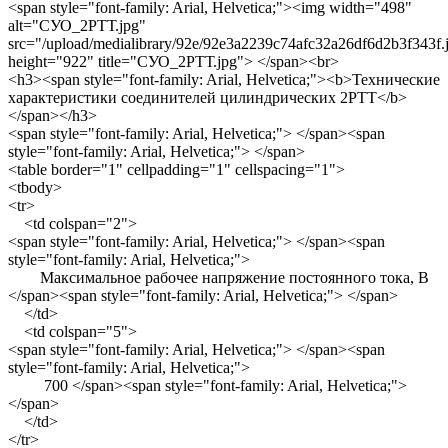
<span style="font-family: Arial, Helvetica;"><img width="498"
alt="СУО_2РТТ.jpg"
src="/upload/medialibrary/92e/92e3a2239c74afc32a26df6d2b3f343f.
height="922" title="СУО_2РТТ.jpg"> </span><br>
<h3><span style="font-family: Arial, Helvetica;"><b>Технические
характеристики соединителей цилиндрических 2РТТ</b>
</span></h3>
<span style="font-family: Arial, Helvetica;"> </span><span
style="font-family: Arial, Helvetica;"> </span>
<table border="1" cellpadding="1" cellspacing="1">
<tbody>
<tr>
<td colspan="2">
<span style="font-family: Arial, Helvetica;"> </span><span
style="font-family: Arial, Helvetica;">
Максимальное рабочее напряжение постоянного тока, В
</span><span style="font-family: Arial, Helvetica;"> </span>
</td>
<td colspan="5">
<span style="font-family: Arial, Helvetica;"> </span><span
style="font-family: Arial, Helvetica;">
700 </span><span style="font-family: Arial, Helvetica;">
</span>
</td>
</tr>