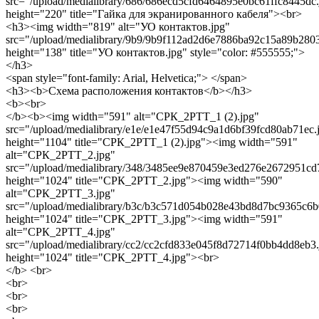
src="/upload/medialibrary/686/686ecd5cfd6464895e0bc61ffc8445dc.
height="220" title="Гайка для экранированного кабеля"><br>
<h3><img width="819" alt="УО контактов.jpg"
src="/upload/medialibrary/9b9/9b9f112ad2d6e7886ba92c15a89b2803
height="138" title="УО контактов.jpg" style="color: #555555;">
</h3>
<span style="font-family: Arial, Helvetica;"> </span>
<h3><b>Схема расположения контактов</b></h3>
<b><br>
</b><b><img width="591" alt="СРК_2РТТ_1 (2).jpg"
src="/upload/medialibrary/e1e/e1e47f55d94c9a1d6bf39fcd80ab71ec.
height="1104" title="СРК_2РТТ_1 (2).jpg"><img width="591"
alt="СРК_2РТТ_2.jpg"
src="/upload/medialibrary/348/3485ee9e870459e3ed276e2672951cd
height="1024" title="СРК_2РТТ_2.jpg"><img width="590"
alt="СРК_2РТТ_3.jpg"
src="/upload/medialibrary/b3c/b3c571d054b028e43bd8d7bc9365c6b
height="1024" title="СРК_2РТТ_3.jpg"><img width="591"
alt="СРК_2РТТ_4.jpg"
src="/upload/medialibrary/cc2/cc2cfd833e045f8d72714f0bb4dd8eb3.
height="1024" title="СРК_2РТТ_4.jpg"><br>
</b> <br>
<br>
<br>
<br>