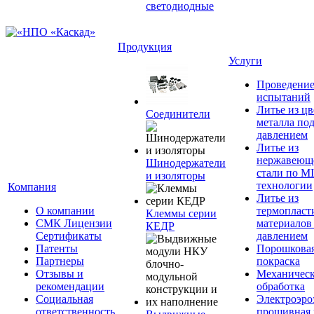
светодиодные
Продукция
Услуги
Проведени
испытаний
Литье из ц
Соединители
металла по
давлением
Литье из
нержавеющ
Шинодержатели
стали по M
и изоляторы
технологии
Компания
Литье из
О компании
термопласт
Клеммы серии
СМК Лицензии
материалов
КЕДР
Сертификаты
давлением
Патенты
Порошкова
Партнеры
покраска
Отзывы и
Механическ
рекомендации
обработка
Социальная
Электроэро
ответственность
прошивная 