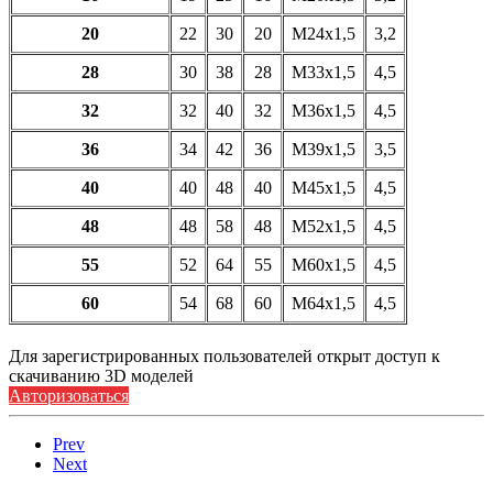
20
22
30
20
М24х1,5
3,2
28
30
38
28
М33х1,5
4,5
32
32
40
32
М36х1,5
4,5
36
34
42
36
М39х1,5
3,5
40
40
48
40
М45х1,5
4,5
48
48
58
48
М52х1,5
4,5
55
52
64
55
М60х1,5
4,5
60
54
68
60
М64х1,5
4,5
Для зарегистрированных пользователей открыт доступ к
скачиванию 3D моделей
Авторизоваться
Prev
Next