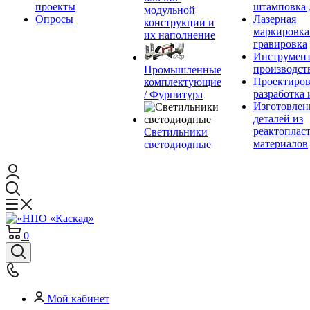
проекты
штамповка 
модульной
Опросы
Лазерная
конструкции и
маркировка
их наполнение
гравировка
Инструмент
производст
Промышленные
Проектиров
комплектующие
разработка 
/ Фурнитура
Изготовлен
деталей из
реактоплас
Светильники
материалов
светодиодные
0
Мой кабинет