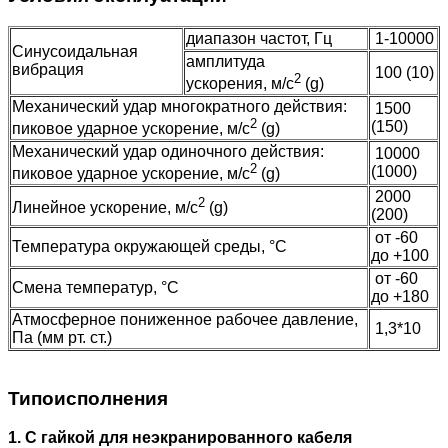
диапазон частот, Гц
1-10000
Синусоидальная
амплитуда
вибрация
100 (10)
2
ускорения, м/с
(g)
Механический удар многократного действия:
1500
2
(150)
пиковое ударное ускорение, м/с
(g)
Механический удар одиночного действия:
10000
2
(1000)
пиковое ударное ускорение, м/с
(g)
2000
2
Линейное ускорение, м/с
(g)
(200)
от -60
Температура окружающей среды, °C
до +100
от -60
Смена температур, °C
до +180
Атмосферное пониженное рабочее давление,
1,3*10
Па (мм рт. ст.)
Типоисполнения
1. С гайкой для неэкранированного кабеля