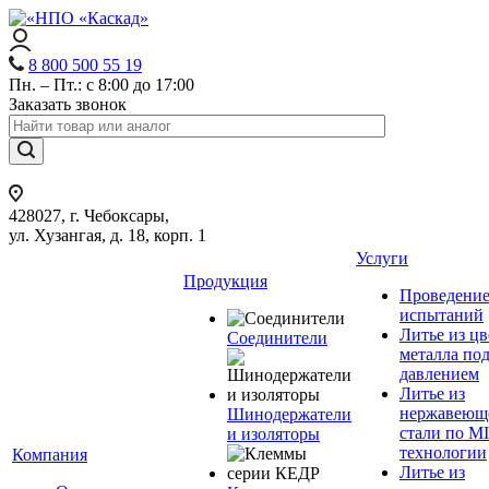
8 800 500 55 19
Пн. – Пт.: с 8:00 до 17:00
Заказать звонок
428027, г. Чебоксары,
ул. Хузангая, д. 18, корп. 1
Услуги
Продукция
Проведени
испытаний
Литье из ц
Соединители
металла по
давлением
Литье из
нержавеющ
Шинодержатели
стали по M
и изоляторы
технологии
Компания
Литье из