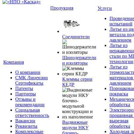
Продукция
Услуги
Проведени
испытаний
Литье из ц
металла по
Соединители
давлением
Литье из
нержавеющ
стали по M
Шинодержатели
технологии
Компания
и изоляторы
Литье из
О компании
термопласт
СМК Лицензии
материалов
Клеммы серии
Сертификаты
давлением
КЕДР
Патенты
Порошкова
Партнеры
покраска
Отзывы и
Механическ
рекомендации
обработка
Социальная
Электроэро
ответственность
прошивная 
Вакансии
вырезная
Выдвижные
Реквизиты
обработка
модули НКУ
Комплексные
Холодная л
блочно-