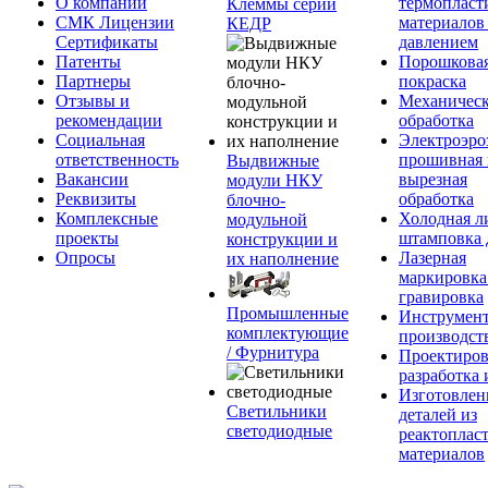
О компании
термопласт
Клеммы серии
СМК Лицензии
материалов
КЕДР
Сертификаты
давлением
Патенты
Порошкова
Партнеры
покраска
Отзывы и
Механическ
рекомендации
обработка
Социальная
Электроэро
ответственность
прошивная 
Выдвижные
Вакансии
вырезная
модули НКУ
Реквизиты
обработка
блочно-
Комплексные
Холодная л
модульной
проекты
штамповка 
конструкции и
Опросы
Лазерная
их наполнение
маркировка
гравировка
Промышленные
Инструмент
комплектующие
производст
/ Фурнитура
Проектиров
разработка 
Изготовлен
Светильники
деталей из
светодиодные
реактоплас
материалов