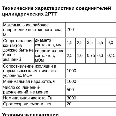
Технические характеристики соединителей
цилиндрических 2РТТ
Максимальное рабочее
напряжение постоянного тока,
700
В
диаметр
Сопротивление
1,5
2,5
3,5
5,5
9,0
контактов, мм
контактов
должно быть не
сопротивление
более
контактов,
2,5
1,0
0,75
0,3
0,1
значений
мОм
Сопротивление изоляции в
нормальных климатических
1000
условиях, МОм
Минимальная наработка, ч
1000
Число сочленений-
500
расчленений, не менее
Номинальная частота, Гц
3000
Срок сохраняемости, лет
20
Условия эксплуатации