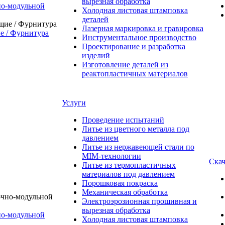
вырезная обработка
о-модульной
Холодная листовая штамповка
деталей
Лазерная маркировка и гравировка
 / Фурнитура
Инструментальное производство
Проектирование и разработка
изделий
Изготовление деталей из
реактопластичных материалов
Услуги
Проведение испытаний
Литье из цветного металла под
давлением
Литье из нержавеющей стали по
MIM-технологии
Скач
Литье из термопластичных
материалов под давлением
Порошковая покраска
Механическая обработка
Электроэрозионная прошивная и
вырезная обработка
о-модульной
Холодная листовая штамповка