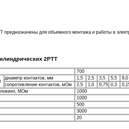
предназначены для объемного монтажа и работы в электри
цилиндрических 2РТТ
700
диаметр контактов, мм
1,5
2,5
3,5
5,5
9,
ий
сопротивление контактов, мОм
2,5
1,0
0,75
0,3
0,
словиях, МОм
1000
1000
500
3000
20