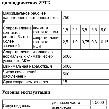
цилиндрических 2РТБ
Максимальное рабочее
напряжение постоянного тока,
750
В
диаметр
Сопротивление
1,5
2,5
3,5
5,5
9,0
контактов, мм
контактов
должно быть не
сопротивление
более
контактов,
2,5
1,0
0,75
0,3
0,1
значений
мОм
Сопротивление изоляции в
нормальных климатических
5000
условиях, МОм
Минимальная наработка, ч
5000
Число сочленений-
500
расчленений
Срок сохраняемости, лет
15
Условия эксплуатации
диапазон частот
1-5000
Синусоидальная
амплитуда