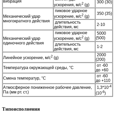
вибрация
300 (30)
2
ускорения, м/с
(g)
пиковое ударное
350 (35)
2
Механический удар
ускорение, м/с
(g)
многократного действия
длительность
2-10
действия, мс
пиковое ударное
5000
2
(500)
Механический удар
ускорение, м/с
(g)
одиночного действия
длительность
1-2
действия, мс
2000
2
Линейное ускорение, м/с
(g)
(200)
от -60
Температура окружающей среды, °C
до +60
от -60
Смена температур, °C
до +110
-4
Атмосферное пониженное рабочее давление,
1,3*10
Па (мм рт. ст.)
-6
(10
)
Типоисполнения