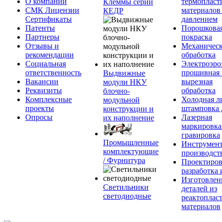
О компании
термопласт
Клеммы серии
СМК Лицензии
материалов
КЕДР
Сертификаты
давлением
Патенты
Порошкова
Партнеры
покраска
Отзывы и
Механическ
рекомендации
обработка
Социальная
Электроэро
ответственность
прошивная 
Выдвижные
Вакансии
вырезная
модули НКУ
Реквизиты
обработка
блочно-
Комплексные
Холодная л
модульной
проекты
штамповка 
конструкции и
Опросы
Лазерная
их наполнение
маркировка
гравировка
Промышленные
Инструмент
комплектующие
производст
/ Фурнитура
Проектиров
разработка 
Изготовлен
Светильники
деталей из
светодиодные
реактоплас
материалов