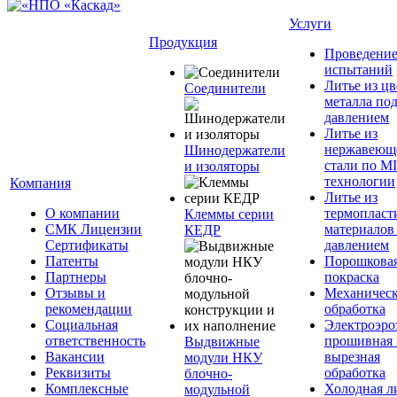
Услуги
Продукция
Проведени
испытаний
Литье из ц
Соединители
металла по
давлением
Литье из
нержавеющ
Шинодержатели
стали по M
и изоляторы
технологии
Компания
Литье из
О компании
термопласт
Клеммы серии
СМК Лицензии
материалов
КЕДР
Сертификаты
давлением
Патенты
Порошкова
Партнеры
покраска
Отзывы и
Механическ
рекомендации
обработка
Социальная
Электроэро
ответственность
прошивная 
Выдвижные
Вакансии
вырезная
модули НКУ
Реквизиты
обработка
блочно-
Комплексные
Холодная л
модульной