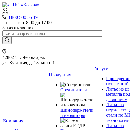
8 800 500 55 19
Пн. – Пт.: с 8:00 до 17:00
Заказать звонок
428027, г. Чебоксары,
ул. Хузангая, д. 18, корп. 1
Услуги
Продукция
Проведени
испытаний
Литье из ц
Соединители
металла по
давлением
Литье из
нержавеющ
Шинодержатели
стали по M
и изоляторы
технологии
Компания
Литье из