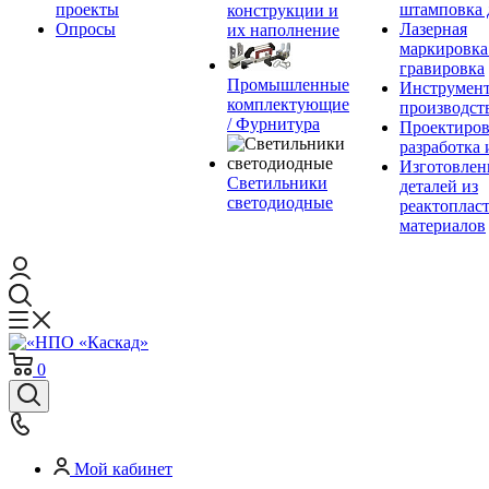
проекты
штамповка 
конструкции и
Опросы
Лазерная
их наполнение
маркировка
гравировка
Промышленные
Инструмент
комплектующие
производст
/ Фурнитура
Проектиров
разработка 
Изготовлен
Светильники
деталей из
светодиодные
реактоплас
материалов
0
Мой кабинет