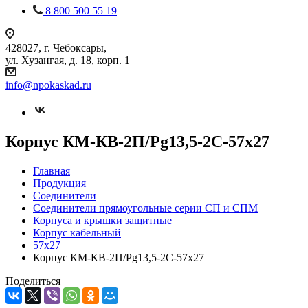
8 800 500 55 19
428027, г. Чебоксары,
ул. Хузангая, д. 18, корп. 1
info@npokaskad.ru
Корпус КМ-КВ-2П/Pg13,5-2С-57х27
Главная
Продукция
Соединители
Соединители прямоугольные серии СП и СПМ
Корпуса и крышки защитные
Корпус кабельный
57х27
Корпус КМ-КВ-2П/Pg13,5-2С-57х27
Поделиться