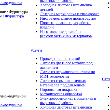
вырезная обработка
о-модульной
Холодная листовая штамповка
деталей
Лазерная маркировка и гравировка
 / Фурнитура
Инструментальное производство
Проектирование и разработка
изделий
Изготовление деталей из
реактопластичных материалов
Услуги
Проведение испытаний
Литье из цветного металла под
давлением
Литье из нержавеющей стали по
MIM-технологии
Скач
Литье из термопластичных
материалов под давлением
Порошковая покраска
Механическая обработка
Электроэрозионная прошивная и
вырезная обработка
о-модульной
Холодная листовая штамповка