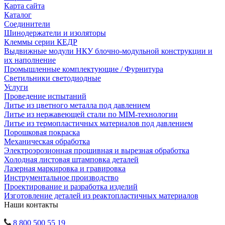
Карта сайта
Каталог
Соединители
Шинодержатели и изоляторы
Клеммы серии КЕДР
Выдвижные модули НКУ блочно-модульной конструкции и
их наполнение
Промышленные комплектующие / Фурнитура
Светильники светодиодные
Услуги
Проведение испытаний
Литье из цветного металла под давлением
Литье из нержавеющей стали по MIM-технологии
Литье из термопластичных материалов под давлением
Порошковая покраска
Механическая обработка
Электроэрозионная прошивная и вырезная обработка
Холодная листовая штамповка деталей
Лазерная маркировка и гравировка
Инструментальное производство
Проектирование и разработка изделий
Изготовление деталей из реактопластичных материалов
Наши контакты
8 800 500 55 19