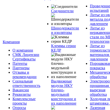
Проведени
испытаний
Соединители
Литье из ц
металла по
давлением
Шинодержатели
Литье из
и изоляторы
нержавеющ
стали по M
технологии
Компания
Клеммы серии
Литье из
О компании
КЕДР
термопласт
СМК Лицензии
материалов
Сертификаты
давлением
Патенты
Порошкова
Партнеры
покраска
Отзывы и
Механическ
рекомендации
обработка
Социальная
Выдвижные
Электроэро
ответственность
модули НКУ
прошивная 
Вакансии
блочно-
вырезная
Реквизиты
модульной
обработка
Комплексные
конструкции и
Холодная л
проекты
их наполнение
штамповка 
Опросы
Лазерная