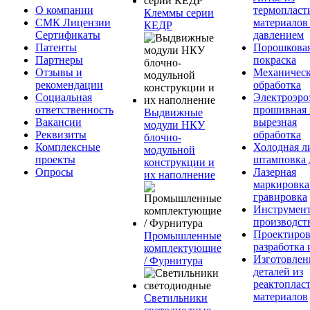
О компании
термопласт
Клеммы серии
СМК Лицензии
материалов
КЕДР
Сертификаты
давлением
Патенты
Порошкова
Партнеры
покраска
Отзывы и
Механическ
рекомендации
обработка
Социальная
Электроэро
ответственность
прошивная 
Выдвижные
Вакансии
вырезная
модули НКУ
Реквизиты
обработка
блочно-
Комплексные
Холодная л
модульной
проекты
штамповка 
конструкции и
Опросы
Лазерная
их наполнение
маркировка
гравировка
Инструмент
производст
Проектиров
Промышленные
разработка 
комплектующие
Изготовлен
/ Фурнитура
деталей из
реактоплас
материалов
Светильники