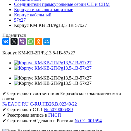
Соединители прямоугольные серии СП и СПМ
Корпуса и крышки защитные
Корпус кабельный
57х27
Корпус КМ-КВ-2П/Pg13,5-1В-57х27
Поделиться
Корпус КМ-КВ-2П/Pg13,5-1В-57х27
✔ Сертификат соответствия Евразийского экономического
союза
№ ЕАЭС RU C-RU.НВ26.В.02349/22
✔ Сертификат СТ-1
№ 5079006389
✔ Реестровая запись в
ГИСП
✔ Сертификат «Сделано в России»
№ CC.001594