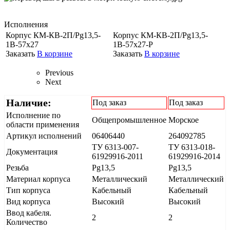
Исполнения
Корпус КМ-КВ-2П/Pg13,5-
Корпус КМ-КВ-2П/Pg13,5-
1В-57х27
1В-57х27-Р
Заказать
В корзине
Заказать
В корзине
Previous
Next
Наличие:
Под заказ
Под заказ
Исполнение по
Общепромышленное
Морское
области применения
Артикул исполнений
06406440
264092785
ТУ 6313-007-
ТУ 6313-018-
Документация
61929916-2011
61929916-2014
Резьба
Pg13,5
Pg13,5
Материал корпуса
Металлический
Металлический
Тип корпуса
Кабельный
Кабельный
Вид корпуса
Высокий
Высокий
Ввод кабеля.
2
2
Количество