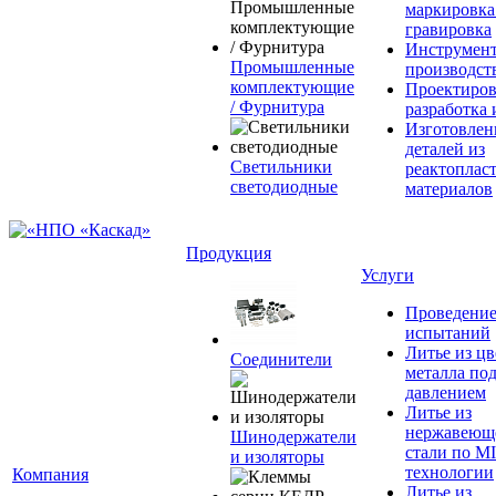
маркировка
гравировка
Инструмент
Промышленные
производст
комплектующие
Проектиров
/ Фурнитура
разработка 
Изготовлен
деталей из
Светильники
реактоплас
светодиодные
материалов
Продукция
Услуги
Проведени
испытаний
Литье из ц
Соединители
металла по
давлением
Литье из
нержавеющ
Шинодержатели
стали по M
и изоляторы
технологии
Компания
Литье из