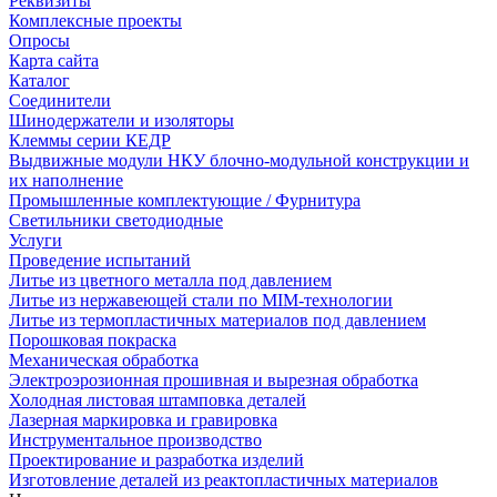
Реквизиты
Комплексные проекты
Опросы
Карта сайта
Каталог
Соединители
Шинодержатели и изоляторы
Клеммы серии КЕДР
Выдвижные модули НКУ блочно-модульной конструкции и
их наполнение
Промышленные комплектующие / Фурнитура
Светильники светодиодные
Услуги
Проведение испытаний
Литье из цветного металла под давлением
Литье из нержавеющей стали по MIM-технологии
Литье из термопластичных материалов под давлением
Порошковая покраска
Механическая обработка
Электроэрозионная прошивная и вырезная обработка
Холодная листовая штамповка деталей
Лазерная маркировка и гравировка
Инструментальное производство
Проектирование и разработка изделий
Изготовление деталей из реактопластичных материалов