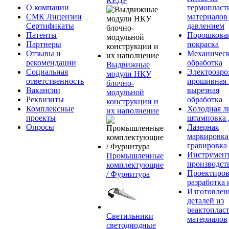
КЕДР
О компании
термопласт
СМК Лицензии
материалов
Сертификаты
давлением
Патенты
Порошкова
Партнеры
покраска
Отзывы и
Механическ
рекомендации
обработка
Выдвижные
Социальная
Электроэро
модули НКУ
ответственность
прошивная 
блочно-
Вакансии
вырезная
модульной
Реквизиты
обработка
конструкции и
Комплексные
Холодная л
их наполнение
проекты
штамповка 
Опросы
Лазерная
маркировка
гравировка
Инструмент
Промышленные
производст
комплектующие
Проектиров
/ Фурнитура
разработка 
Изготовлен
деталей из
реактоплас
Светильники
материалов
светодиодные