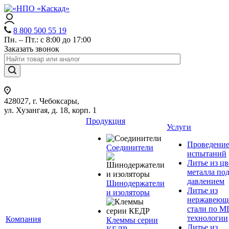
8 800 500 55 19
Пн. – Пт.: с 8:00 до 17:00
Заказать звонок
428027, г. Чебоксары,
ул. Хузангая, д. 18, корп. 1
Продукция
Услуги
Проведени
Соединители
испытаний
Литье из ц
металла по
давлением
Шинодержатели
Литье из
и изоляторы
нержавеющ
стали по M
технологии
Компания
Клеммы серии
Литье из