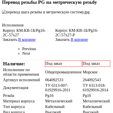
Перевод резьбы PG на метрическую резьбу
Исполнения
Корпус КМ-КВ-1Б/Pg16-
Корпус КМ-КВ-1Б/Pg16-
2С-57х27
2С-57х27-Р
Заказать
В корзине
Заказать
В корзине
Previous
Next
Наличие:
Под заказ
Под заказ
Исполнение по
Общепромышленное
Морское
области применения
Артикул исполнений
064092533
264092543
ТУ 6313-007-
ТУ 6313-018-
Документация
61929916-2011
61929916-2014
Резьба
Pg16
Pg16
Материал корпуса
Металлический
Металлический
Тип корпуса
Кабельный
Кабельный
Вид корпуса
Высокий
Высокий