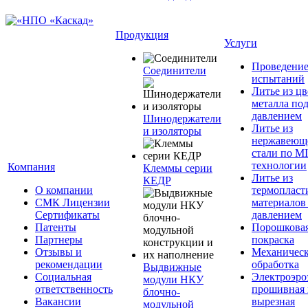
Продукция
Услуги
Проведени
Соединители
испытаний
Литье из ц
металла по
давлением
Шинодержатели
Литье из
и изоляторы
нержавеющ
стали по M
технологии
Компания
Клеммы серии
Литье из
КЕДР
О компании
термопласт
СМК Лицензии
материалов
Сертификаты
давлением
Патенты
Порошкова
Партнеры
покраска
Отзывы и
Механическ
рекомендации
обработка
Выдвижные
Социальная
Электроэро
модули НКУ
ответственность
прошивная 
блочно-
Вакансии
вырезная
модульной