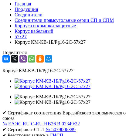
Главная
Продукция
Соединители
Соединители прямоугольные серии СП и СПМ
Корпуса и крышки защитные
Корпус кабельный
57х27
Корпус КМ-КВ-1Б/Pg16-2С-57х27
Поделиться
Корпус КМ-КВ-1Б/Pg16-2С-57х27
✔ Сертификат соответствия Евразийского экономического
союза
№ ЕАЭС RU C-RU.НВ26.В.02349/22
✔ Сертификат СТ-1
№ 5079006389
✔ Реестровая запись в
ГИСП