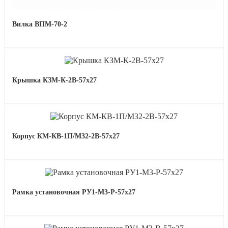
Вилка ВПМ-70-2
Крышка КЗМ-К-2В-57х27
Корпус КМ-КВ-1П/М32-2В-57х27
Рамка установочная РУ1-М3-Р-57х27