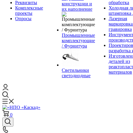
Реквизиты
обработка
конструкции и
Комплексные
Холодная л
их наполнение
проекты
штамповка 
Опросы
Лазерная
маркировка
гравировка
Инструмент
Промышленные
производст
комплектующие
Проектиров
/ Фурнитура
разработка 
Изготовлен
деталей из
реактоплас
Светильники
материалов
светодиодные
0