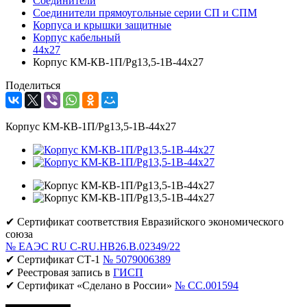
Соединители
Соединители прямоугольные серии СП и СПМ
Корпуса и крышки защитные
Корпус кабельный
44х27
Корпус КМ-КВ-1П/Pg13,5-1В-44х27
Поделиться
Корпус КМ-КВ-1П/Pg13,5-1В-44х27
✔ Сертификат соответствия Евразийского экономического
союза
№ ЕАЭС RU C-RU.НВ26.В.02349/22
✔ Сертификат СТ-1
№ 5079006389
✔ Реестровая запись в
ГИСП
✔ Сертификат «Сделано в России»
№ CC.001594