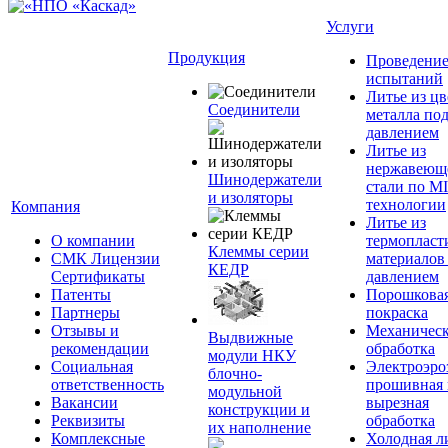
Услуги
Продукция
Проведени
испытаний
Литье из ц
Соединители
металла по
давлением
Литье из
нержавеющ
Шинодержатели
стали по M
и изоляторы
технологии
Компания
Литье из
О компании
термопласт
Клеммы серии
СМК Лицензии
материалов
КЕДР
Сертификаты
давлением
Патенты
Порошкова
Партнеры
покраска
Отзывы и
Механическ
Выдвижные
рекомендации
обработка
модули НКУ
Социальная
Электроэро
блочно-
ответственность
прошивная 
модульной
Вакансии
вырезная
конструкции и
Реквизиты
обработка
их наполнение
Комплексные
Холодная л