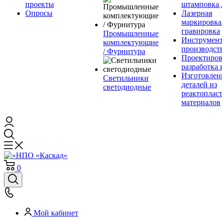
проекты
штамповка 
Опросы
Лазерная
маркировка
гравировка
Промышленные
Инструмент
комплектующие
производст
/ Фурнитура
Проектиров
разработка 
Изготовлен
Светильники
деталей из
светодиодные
реактоплас
материалов
0
Мой кабинет