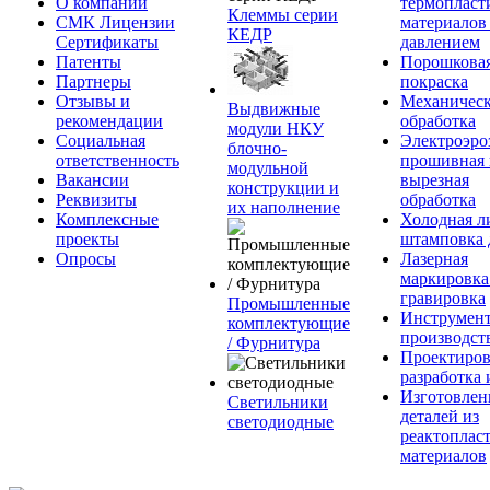
О компании
термопласт
Клеммы серии
СМК Лицензии
материалов
КЕДР
Сертификаты
давлением
Патенты
Порошкова
Партнеры
покраска
Отзывы и
Механическ
Выдвижные
рекомендации
обработка
модули НКУ
Социальная
Электроэро
блочно-
ответственность
прошивная 
модульной
Вакансии
вырезная
конструкции и
Реквизиты
обработка
их наполнение
Комплексные
Холодная л
проекты
штамповка 
Опросы
Лазерная
маркировка
гравировка
Промышленные
Инструмент
комплектующие
производст
/ Фурнитура
Проектиров
разработка 
Изготовлен
Светильники
деталей из
светодиодные
реактоплас
материалов