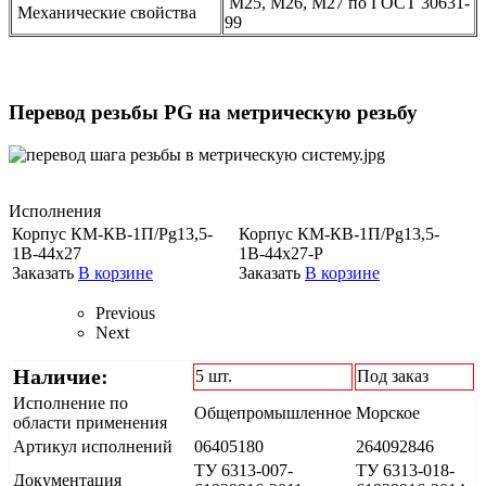
М25, М26, М27 по ГОСТ 30631-
Механические свойства
99
Перевод резьбы PG на метрическую резьбу
Исполнения
Корпус КМ-КВ-1П/Pg13,5-
Корпус КМ-КВ-1П/Pg13,5-
1В-44х27
1В-44х27-Р
Заказать
В корзине
Заказать
В корзине
Previous
Next
Наличие:
5 шт.
Под заказ
Исполнение по
Общепромышленное
Морское
области применения
Артикул исполнений
06405180
264092846
ТУ 6313-007-
ТУ 6313-018-
Документация