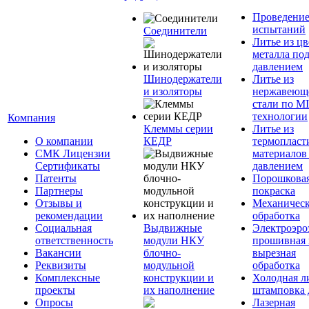
Проведени
испытаний
Соединители
Литье из ц
металла по
давлением
Шинодержатели
Литье из
и изоляторы
нержавеющ
стали по M
технологии
Компания
Клеммы серии
Литье из
О компании
КЕДР
термопласт
СМК Лицензии
материалов
Сертификаты
давлением
Патенты
Порошкова
Партнеры
покраска
Отзывы и
Механическ
рекомендации
обработка
Социальная
Выдвижные
Электроэро
ответственность
модули НКУ
прошивная 
Вакансии
блочно-
вырезная
Реквизиты
модульной
обработка
Комплексные
конструкции и
Холодная л
проекты
их наполнение
штамповка 
Опросы
Лазерная