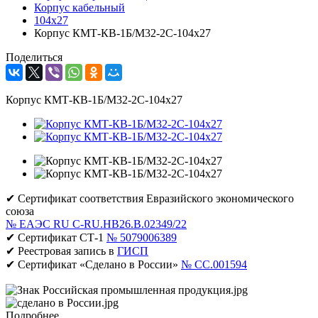
Корпус кабельный
104х27
Корпус КМТ-КВ-1Б/М32-2С-104х27
Поделиться
Корпус КМТ-КВ-1Б/М32-2С-104х27
✔ Сертификат соответствия Евразийского экономического
союза
№ ЕАЭС RU C-RU.НВ26.В.02349/22
✔ Сертификат СТ-1
№ 5079006389
✔ Реестровая запись в
ГИСП
✔ Сертификат «Сделано в России»
№ CC.001594
Подробнее