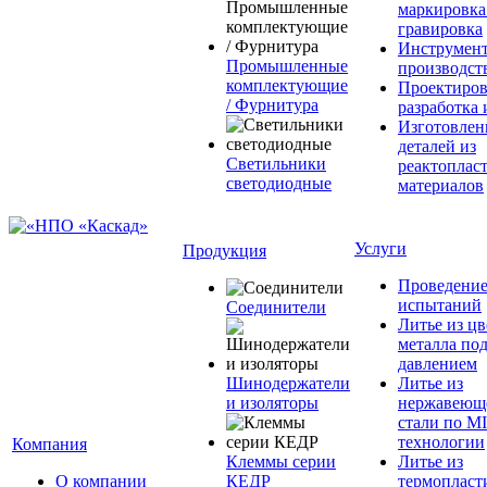
маркировка
гравировка
Инструмент
Промышленные
производст
комплектующие
Проектиров
/ Фурнитура
разработка 
Изготовлен
деталей из
Светильники
реактоплас
светодиодные
материалов
Услуги
Продукция
Проведени
испытаний
Соединители
Литье из ц
металла по
давлением
Шинодержатели
Литье из
и изоляторы
нержавеющ
стали по M
технологии
Компания
Клеммы серии
Литье из
О компании
КЕДР
термопласт