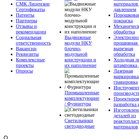
СМК Лицензии
материалов
Сертификаты
давлением
Патенты
Порошкова
Партнеры
покраска
Отзывы и
Механическ
рекомендации
обработка
Социальная
Выдвижные
Электроэро
ответственность
модули НКУ
прошивная 
Вакансии
блочно-
вырезная
Реквизиты
модульной
обработка
Комплексные
конструкции и
Холодная л
проекты
их наполнение
штамповка 
Опросы
Лазерная
маркировка
гравировка
Инструмент
Промышленные
производст
комплектующие
Проектиров
/ Фурнитура
разработка 
Изготовлен
деталей из
Светильники
реактоплас
светодиодные
материалов