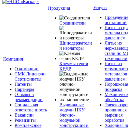
Услуги
Продукция
Проведени
испытаний
Соединители
Литье из ц
металла по
давлением
Шинодержатели
Литье из
и изоляторы
нержавеющ
стали по M
технологии
Компания
Клеммы серии
Литье из
О компании
КЕДР
термопласт
СМК Лицензии
материалов
Сертификаты
давлением
Патенты
Порошкова
Партнеры
покраска
Отзывы и
Механическ
рекомендации
обработка
Социальная
Выдвижные
Электроэро
ответственность
модули НКУ
прошивная 
Вакансии
блочно-
вырезная
Реквизиты
модульной
обработка
Комплексные
конструкции и
Холодная л