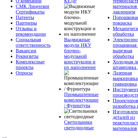
О компании
КЕДР
термопласт
СМК Лицензии
материалов
Сертификаты
давлением
Патенты
Порошкова
Партнеры
покраска
Отзывы и
Механическ
рекомендации
обработка
Социальная
Выдвижные
Электроэро
ответственность
модули НКУ
прошивная 
Вакансии
блочно-
вырезная
Реквизиты
модульной
обработка
Комплексные
конструкции и
Холодная л
проекты
их наполнение
штамповка 
Опросы
Лазерная
маркировка
гравировка
Инструмент
Промышленные
производст
комплектующие
Проектиров
/ Фурнитура
разработка 
Изготовлен
деталей из
Светильники
реактоплас
светодиодные
материалов