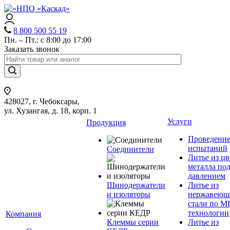
8 800 500 55 19
Пн. – Пт.: с 8:00 до 17:00
Заказать звонок
428027, г. Чебоксары,
ул. Хузангая, д. 18, корп. 1
Услуги
Продукция
Проведени
испытаний
Соединители
Литье из ц
металла по
давлением
Шинодержатели
Литье из
и изоляторы
нержавеющ
стали по M
технологии
Компания
Клеммы серии
Литье из