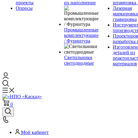
проекты
их наполнение
штамповка 
Опросы
Лазерная
маркировка
гравировка
Инструмент
Промышленные
производст
комплектующие
Проектиров
/ Фурнитура
разработка 
Изготовлен
деталей из
Светильники
реактоплас
светодиодные
материалов
0
Мой кабинет