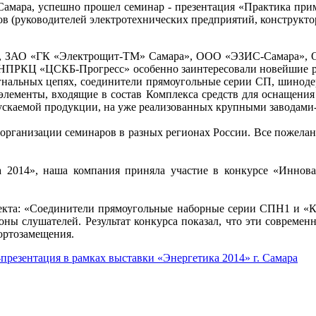
г.Самара, успешно прошел семинар - презентация «Практика п
ков (руководителей электротехнических предприятий, конструк
) , ЗАО «ГК «Электрощит-ТМ» Самара», ООО «ЭЗИС-Самара»,
ГНПРКЦ «ЦСКБ-Прогресс» особенно заинтересовали новейшие р
гнальных цепях, соединители прямоугольные серии СП, шинод
 элементы, входящие в состав Комплекса средств для оснащен
скаемой продукции, на уже реализованных крупными заводами
организации семинаров в разных регионах России. Все пожелан
а 2014», наша компания приняла участие в конкурсе «Инно
екта: «Соединители прямоугольные наборные серии СПН1 и «
роны слушателей. Результат конкурса показал, что эти соврем
ортозамещения.