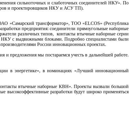
рименения сильноточных и слаботочных соединителей НКУ». По
торов и проектировщиков НКУ и АСУ ТП).
 ОАО «Самарский трансформатор», ТОО «ELCOS» (Республика
азработки предприятия: соединители прямоугольные наборные
ержатели различных типов, контакты втычные наборные серии
ия НКУ с выдвижными блоками. Подробно специалистами были
-производителями России инновационных проектах.
ия и предложения мы постараемся учесть в дальнейшей работе.
вации в энергетике», в номинациях «Лучший инновационный
Контакты втычные наборные КВН». Проекты вызвали большой
енные высокоэффективные разработки будут широко применяться