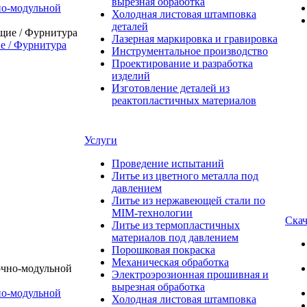
вырезная обработка
о-модульной
Холодная листовая штамповка
деталей
Лазерная маркировка и гравировка
 / Фурнитура
Инструментальное производство
Проектирование и разработка
изделий
Изготовление деталей из
реактопластичных материалов
Услуги
Проведение испытаний
Литье из цветного металла под
давлением
Литье из нержавеющей стали по
MIM-технологии
Скач
Литье из термопластичных
материалов под давлением
Порошковая покраска
Механическая обработка
Электроэрозионная прошивная и
вырезная обработка
о-модульной
Холодная листовая штамповка