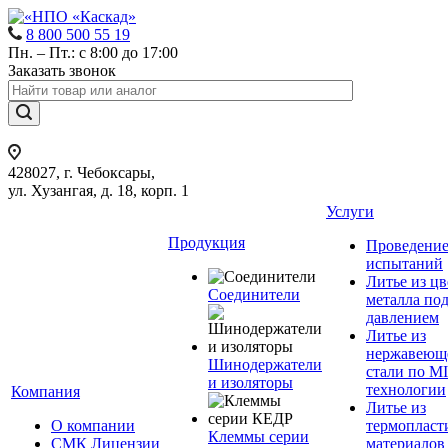
8 800 500 55 19
Пн. – Пт.: с 8:00 до 17:00
Заказать звонок
428027, г. Чебоксары,
ул. Хузангая, д. 18, корп. 1
Услуги
Продукция
Проведени
испытаний
Литье из ц
Соединители
металла по
давлением
Литье из
нержавеющ
Шинодержатели
стали по M
и изоляторы
технологии
Компания
Литье из
О компании
термопласт
Клеммы серии
СМК Лицензии
материалов