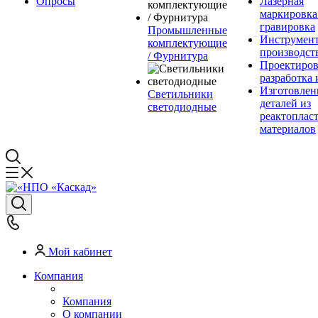
Опросы
Лазерная
маркировка
гравировка
Промышленные
Инструмент
комплектующие
производст
/ Фурнитура
Проектиров
разработка 
Изготовлен
Светильники
деталей из
светодиодные
реактоплас
материалов
Мой кабинет
Компания
Компания
О компании