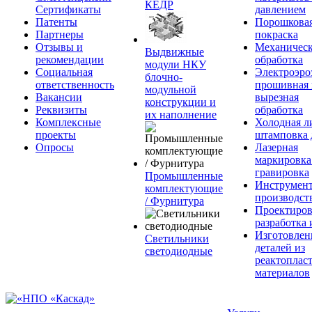
КЕДР
Сертификаты
давлением
Патенты
Порошкова
Партнеры
покраска
Отзывы и
Механическ
Выдвижные
рекомендации
обработка
модули НКУ
Социальная
Электроэро
блочно-
ответственность
прошивная 
модульной
Вакансии
вырезная
конструкции и
Реквизиты
обработка
их наполнение
Комплексные
Холодная л
проекты
штамповка 
Опросы
Лазерная
маркировка
гравировка
Промышленные
Инструмент
комплектующие
производст
/ Фурнитура
Проектиров
разработка 
Изготовлен
Светильники
деталей из
светодиодные
реактоплас
материалов