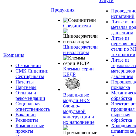
Услуги
Продукция
Проведени
испытаний
Литье из ц
Соединители
металла по
давлением
Литье из
нержавеющ
Шинодержатели
стали по M
и изоляторы
технологии
Компания
Литье из
О компании
термопласт
Клеммы серии
СМК Лицензии
материалов
КЕДР
Сертификаты
давлением
Патенты
Порошкова
Партнеры
покраска
Отзывы и
Механическ
Выдвижные
рекомендации
обработка
модули НКУ
Социальная
Электроэро
блочно-
ответственность
прошивная 
модульной
Вакансии
вырезная
конструкции и
Реквизиты
обработка
их наполнение
Комплексные
Холодная л
проекты
штамповка 