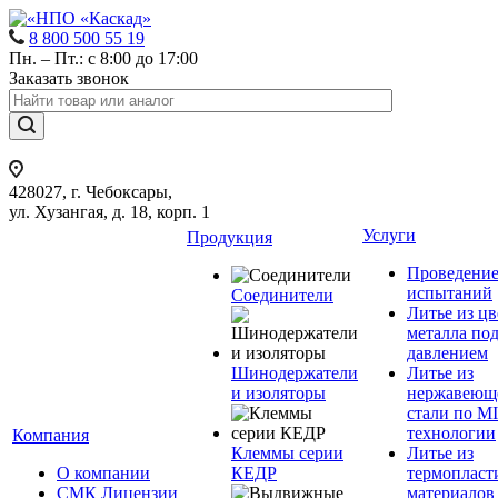
8 800 500 55 19
Пн. – Пт.: с 8:00 до 17:00
Заказать звонок
428027, г. Чебоксары,
ул. Хузангая, д. 18, корп. 1
Услуги
Продукция
Проведени
испытаний
Соединители
Литье из ц
металла по
давлением
Шинодержатели
Литье из
и изоляторы
нержавеющ
стали по M
технологии
Компания
Клеммы серии
Литье из
О компании
КЕДР
термопласт
СМК Лицензии
материалов