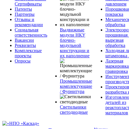
Сертификаты
давлением
Патенты
Порошкова
Партнеры
покраска
Отзывы и
Механическ
рекомендации
обработка
Социальная
Выдвижные
Электроэро
ответственность
модули НКУ
прошивная 
Вакансии
блочно-
вырезная
Реквизиты
модульной
обработка
Комплексные
конструкции и
Холодная л
проекты
их наполнение
штамповка 
Опросы
Лазерная
маркировка
гравировка
Инструмент
Промышленные
производст
комплектующие
Проектиров
/ Фурнитура
разработка 
Изготовлен
деталей из
Светильники
реактоплас
светодиодные
материалов