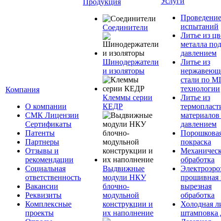
Услуги
Продукция
Проведени
испытаний
Соединители
Литье из ц
металла по
давлением
Шинодержатели
Литье из
и изоляторы
нержавеющ
стали по M
технологии
Компания
Клеммы серии
Литье из
О компании
КЕДР
термопласт
СМК Лицензии
материалов
Сертификаты
давлением
Патенты
Порошкова
Партнеры
покраска
Отзывы и
Механическ
рекомендации
обработка
Социальная
Выдвижные
Электроэро
ответственность
модули НКУ
прошивная 
Вакансии
блочно-
вырезная
Реквизиты
модульной
обработка
Комплексные
конструкции и
Холодная л
проекты
их наполнение
штамповка 