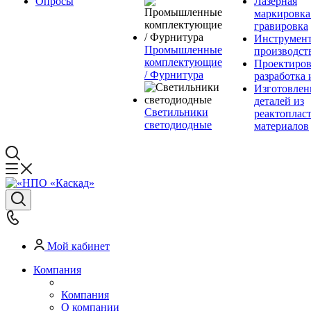
Опросы
Лазерная
маркировка
гравировка
Инструмент
Промышленные
производст
комплектующие
Проектиров
/ Фурнитура
разработка 
Изготовлен
деталей из
Светильники
реактоплас
светодиодные
материалов
Мой кабинет
Компания
Компания
О компании