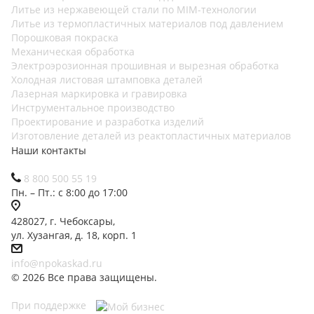
Литье из нержавеющей стали по MIM-технологии
Литье из термопластичных материалов под давлением
Порошковая покраска
Механическая обработка
Электроэрозионная прошивная и вырезная обработка
Холодная листовая штамповка деталей
Лазерная маркировка и гравировка
Инструментальное производство
Проектирование и разработка изделий
Изготовление деталей из реактопластичных материалов
Наши контакты
8 800 500 55 19
Пн. – Пт.: с 8:00 до 17:00
428027, г. Чебоксары,
ул. Хузангая, д. 18, корп. 1
info@npokaskad.ru
© 2026 Все права защищены.
При поддержке