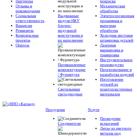
Партнеры
покраска
Отзывы и
Механическая
рекомендации
обработка
Социальная
Выдвижные
Электроэрозионная
ответственность
модули НКУ
прошивная и
Вакансии
блочно-
вырезная
Реквизиты
модульной
обработка
Комплексные
конструкции и
Холодная листовая
проекты
их наполнение
штамповка деталей
Опросы
Лазерная
маркировка и
гравировка
Инструментальное
Промышленные
производство
комплектующие
Проектирование и
/ Фурнитура
разработка изделий
Изготовление
деталей из
Светильники
реактопластичных
светодиодные
материалов
Продукция
Услуги
Проведение
Соединители
испытаний
Литье из цветного
металла под