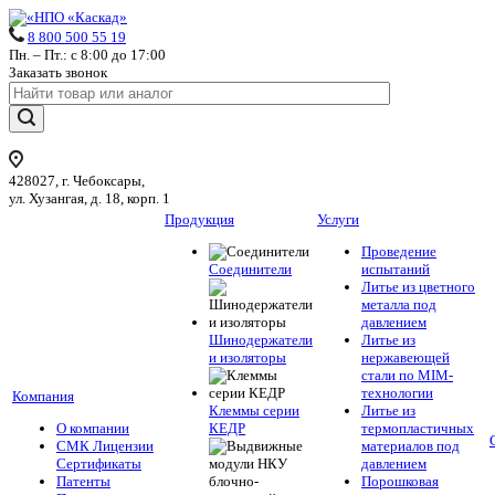
8 800 500 55 19
Пн. – Пт.: с 8:00 до 17:00
Заказать звонок
428027, г. Чебоксары,
ул. Хузангая, д. 18, корп. 1
Продукция
Услуги
Проведение
Соединители
испытаний
Литье из цветного
металла под
давлением
Шинодержатели
Литье из
и изоляторы
нержавеющей
стали по MIM-
технологии
Компания
Клеммы серии
Литье из
О компании
КЕДР
термопластичных
СМК Лицензии
материалов под
Сертификаты
давлением
Патенты
Порошковая