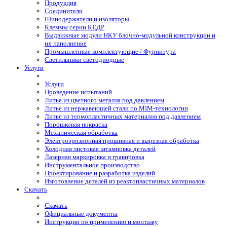
Продукция
Соединители
Шинодержатели и изоляторы
Клеммы серии КЕДР
Выдвижные модули НКУ блочно-модульной конструкции и
их наполнение
Промышленные комплектующие / Фурнитура
Светильники светодиодные
Услуги
Услуги
Проведение испытаний
Литье из цветного металла под давлением
Литье из нержавеющей стали по MIM-технологии
Литье из термопластичных материалов под давлением
Порошковая покраска
Механическая обработка
Электроэрозионная прошивная и вырезная обработка
Холодная листовая штамповка деталей
Лазерная маркировка и гравировка
Инструментальное производство
Проектирование и разработка изделий
Изготовление деталей из реактопластичных материалов
Скачать
Скачать
Официальные документы
Инструкции по применению и монтажу