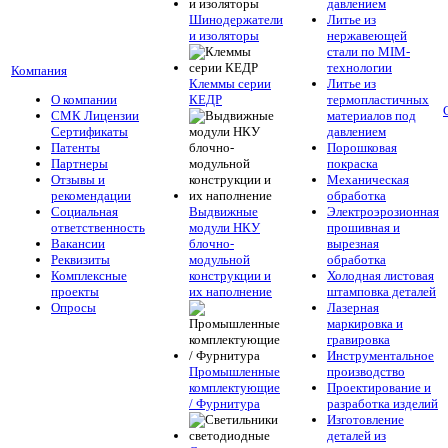
давлением
Шинодержатели
Литье из
и изоляторы
нержавеющей
стали по MIM-
технологии
Компания
Клеммы серии
Литье из
О компании
КЕДР
термопластичных
СМК Лицензии
материалов под
Сертификаты
давлением
Патенты
Порошковая
Партнеры
покраска
Отзывы и
Механическая
рекомендации
обработка
Социальная
Выдвижные
Электроэрозионная
ответственность
модули НКУ
прошивная и
Вакансии
блочно-
вырезная
Реквизиты
модульной
обработка
Комплексные
конструкции и
Холодная листовая
проекты
их наполнение
штамповка деталей
Опросы
Лазерная
маркировка и
гравировка
Инструментальное
Промышленные
производство
комплектующие
Проектирование и
/ Фурнитура
разработка изделий
Изготовление
деталей из