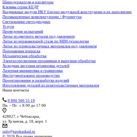
Шинодержатели и изоляторы
Клеммы серии КЕДР
Выдвижные модули НКУ блочно-модульной конструкции и их наполнение
Промышленные комплектующие / Фурнитура
Светильники светодиодные
Услуги
Проведение испытаний
Литье из цветного металла под давлением
Литье из нержавеющей стали по MIM-технологии
Литье из термопластичных материалов под давлением
Порошковая покраска
Механическая обработка
Электроэрозионная прошивная и вырезная обработка
Холодная листовая штамповка деталей
Лазерная маркировка и гравировка
Инструментальное производство
Проектирование и разработка изделий
Изготовление деталей из реактопластичных материалов
Наши контакты
8 800 500 55 19
Пн. – Пт.: с 8:00 до 17:00
428027, г. Чебоксары,
ул. Хузангая, д. 18, корп. 1
info@npokaskad.ru
© 2026 Все права защищены.