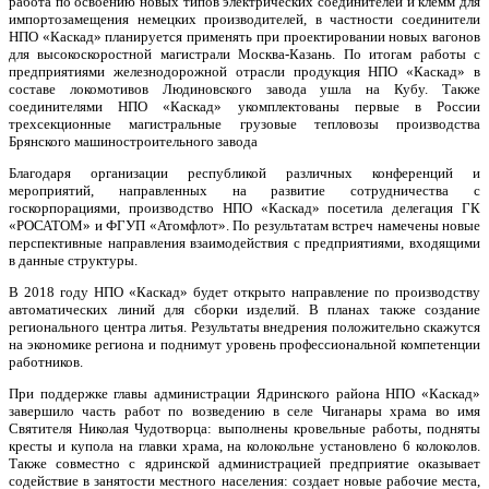
работа по освоению новых типов электрических соединителей и клемм для
импортозамещения немецких производителей, в частности соединители
НПО «Каскад» планируется применять при проектировании новых вагонов
для высокоскоростной магистрали Москва-Казань. По итогам работы с
предприятиями железнодорожной отрасли продукция НПО «Каскад» в
составе локомотивов Людиновского завода ушла на Кубу. Также
соединителями НПО «Каскад» укомплектованы первые в России
трехсекционные магистральные грузовые тепловозы производства
Брянского машиностроительного завода
Благодаря организации республикой различных конференций и
мероприятий, направленных на развитие сотрудничества с
госкорпорациями, производство НПО «Каскад» посетила делегация ГК
«РОСАТОМ» и ФГУП «Атомфлот». По результатам встреч намечены новые
перспективные направления взаимодействия с предприятиями, входящими
в данные структуры.
В 2018 году НПО «Каскад» будет открыто направление по производству
автоматических линий для сборки изделий. В планах также создание
регионального центра литья. Результаты внедрения положительно скажутся
на экономике региона и поднимут уровень профессиональной компетенции
работников.
При поддержке главы администрации Ядринского района НПО «Каскад»
завершило часть работ по возведению в селе Чиганары храма во имя
Святителя Николая Чудотворца: выполнены кровельные работы, подняты
кресты и купола на главки храма, на колокольне установлено 6 колоколов.
Также совместно с ядринской администрацией предприятие оказывает
содействие в занятости местного населения: создает новые рабочие места,