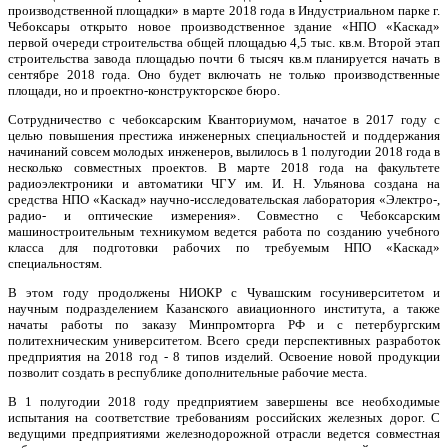
производственной площадки» в марте 2018 года в Индустриальном парке г.
Чебоксары открыто новое производственное здание «НПО «Каскад»
первой очереди строительства общей площадью 4,5 тыс. кв.м. Второй этап
строительства завода площадью почти 6 тысяч кв.м планируется начать в
сентябре 2018 года. Оно будет включать не только производственные
площади, но и проектно-конструкторское бюро.
Сотрудничество с чебоксарским Кванториумом, начатое в 2017 году с
целью повышения престижа инженерных специальностей и поддержания
начинаний совсем молодых инженеров, вылилось в 1 полугодии 2018 года в
несколько совместных проектов. В марте 2018 года на факультете
радиоэлектроники и автоматики ЧГУ им. И. Н. Ульянова создана на
средства НПО «Каскад» научно-исследовательская лаборатория «Электро-,
радио- и оптические измерения». Совместно с Чебоксарским
машиностроительным техникумом ведется работа по созданию учебного
класса для подготовки рабочих по требуемым НПО «Каскад»
специальностям.
В этом году продолжены НИОКР с Чувашским госуниверситетом и
научным подразделением Казанского авиационного института, а также
начаты работы по заказу Минпромторга РФ и с петербургским
политехническим университетом. Всего среди перспективных разработок
предприятия на 2018 год - 8 типов изделий. Освоение новой продукции
позволит создать в республике дополнительные рабочие места.
В 1 полугодии 2018 году предприятием завершены все необходимые
испытания на соответствие требованиям российских железных дорог. С
ведущими предприятиями железнодорожной отрасли ведется совместная