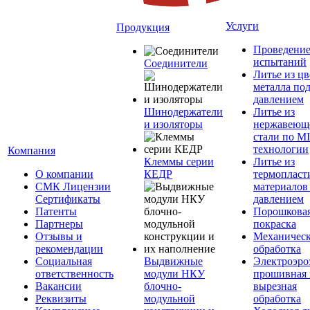
Услуги
Продукция
Проведени
испытаний
Соединители
Литье из ц
металла по
давлением
Шинодержатели
Литье из
и изоляторы
нержавеющ
стали по M
технологии
Компания
Клеммы серии
Литье из
О компании
КЕДР
термопласт
СМК Лицензии
материалов
Сертификаты
давлением
Патенты
Порошкова
Партнеры
покраска
Отзывы и
Механическ
рекомендации
обработка
Социальная
Выдвижные
Электроэро
ответственность
модули НКУ
прошивная 
Вакансии
блочно-
вырезная
Реквизиты
модульной
обработка