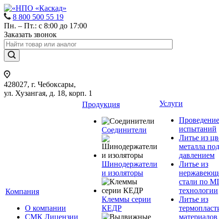
8 800 500 55 19
Пн. – Пт.: с 8:00 до 17:00
Заказать звонок
428027, г. Чебоксары,
ул. Хузангая, д. 18, корп. 1
Услуги
Продукция
Проведени
испытаний
Соединители
Литье из ц
металла по
давлением
Шинодержатели
Литье из
и изоляторы
нержавеющ
стали по M
технологии
Компания
Клеммы серии
Литье из
О компании
КЕДР
термопласт
СМК Лицензии
материалов