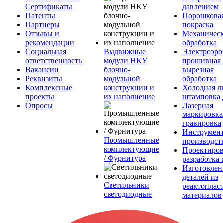
Сертификаты
давлением
Патенты
Порошкова
Партнеры
покраска
Отзывы и
Механическ
рекомендации
обработка
Социальная
Выдвижные
Электроэро
ответственность
модули НКУ
прошивная 
Вакансии
блочно-
вырезная
Реквизиты
модульной
обработка
Комплексные
конструкции и
Холодная л
проекты
их наполнение
штамповка 
Опросы
Лазерная
маркировка
гравировка
Инструмент
Промышленные
производст
комплектующие
Проектиров
/ Фурнитура
разработка 
Изготовлен
деталей из
Светильники
реактоплас
светодиодные
материалов