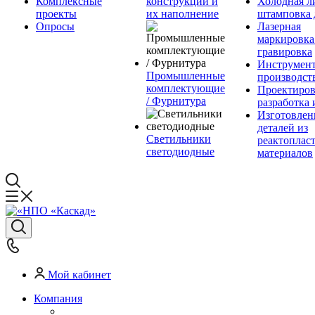
Комплексные
конструкции и
Холодная л
проекты
их наполнение
штамповка 
Опросы
Лазерная
маркировка
гравировка
Инструмент
Промышленные
производст
комплектующие
Проектиров
/ Фурнитура
разработка 
Изготовлен
деталей из
Светильники
реактоплас
светодиодные
материалов
Мой кабинет
Компания